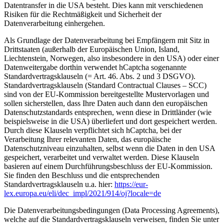
Datentransfer in die USA besteht. Dies kann mit verschiedenen
Risiken für die Rechtmäßigkeit und Sicherheit der
Datenverarbeitung einhergehen.
Als Grundlage der Datenverarbeitung bei Empfängern mit Sitz in
Drittstaaten (außerhalb der Europäischen Union, Island,
Liechtenstein, Norwegen, also insbesondere in den USA) oder einer
Datenweitergabe dorthin verwendet hCaptcha sogenannte
Standardvertragsklauseln (= Art. 46. Abs. 2 und 3 DSGVO).
Standardvertragsklauseln (Standard Contractual Clauses – SCC)
sind von der EU-Kommission bereitgestellte Mustervorlagen und
sollen sicherstellen, dass Ihre Daten auch dann den europäischen
Datenschutzstandards entsprechen, wenn diese in Drittländer (wie
beispielsweise in die USA) überliefert und dort gespeichert werden.
Durch diese Klauseln verpflichtet sich hCaptcha, bei der
Verarbeitung Ihrer relevanten Daten, das europäische
Datenschutzniveau einzuhalten, selbst wenn die Daten in den USA
gespeichert, verarbeitet und verwaltet werden. Diese Klauseln
basieren auf einem Durchführungsbeschluss der EU-Kommission.
Sie finden den Beschluss und die entsprechenden
Standardvertragsklauseln u.a. hier:
https://eur-
lex.europa.eu/eli/dec_impl/2021/914/oj?locale=de
Die Datenverarbeitungsbedingungen (Data Processing Agreements),
welche auf die Standardvertragsklauseln verweisen, finden Sie unter