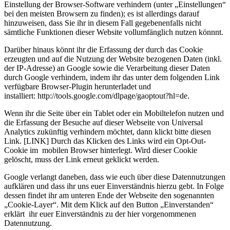
Einstellung der Browser-Software verhindern (unter „Einstellungen“
bei den meisten Browsern zu finden); es ist allerdings darauf
hinzuweisen, dass Sie ihr in diesem Fall gegebenenfalls nicht
sämtliche Funktionen dieser Website vollumfänglich nutzen könnnt.
Darüber hinaus könnt ihr die Erfassung der durch das Cookie
erzeugten und auf die Nutzung der Website bezogenen Daten (inkl.
der IP-Adresse) an Google sowie die Verarbeitung dieser Daten
durch Google verhindern, indem ihr das unter dem folgenden Link
verfügbare Browser-Plugin herunterladet und
installiert: http://tools.google.com/dlpage/gaoptout?hl=de.
Wenn ihr die Seite über ein Tablet oder ein Mobiltelefon nutzen und
die Erfassung der Besuche auf dieser Webseite von Universal
Analytics zukünftig verhindern möchtet, dann klickt bitte diesen
Link. [LINK] Durch das Klicken des Links wird ein Opt-Out-
Cookie im mobilen Browser hinterlegt. Wird dieser Cookie
gelöscht, muss der Link erneut geklickt werden.
Google verlangt daneben, dass wie euch über diese Datennutzungen
aufklären und dass ihr uns euer Einverständnis hierzu gebt. In Folge
dessen findet ihr am unteren Ende der Webseite den sogenannten
„Cookie-Layer“. Mit dem Klick auf den Button „Einverstanden“
erklärt ihr euer Einverständnis zu der hier vorgenommenen
Datennutzung.