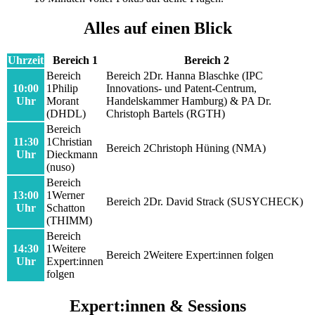
Alles auf einen Blick
Uhrzeit
Bereich 1
Bereich 2
Dr. Hanna Blaschke (IPC
10:00
Philip
Innovations- und Patent-Centrum,
Uhr
Morant
Handelskammer Hamburg) & PA Dr.
(DHDL)
Christoph Bartels (RGTH)
11:30
Christian
Christoph Hüning (NMA)
Uhr
Dieckmann
(nuso)
13:00
Werner
Dr. David Strack (SUSYCHECK)
Uhr
Schatton
(THIMM)
14:30
Weitere
Weitere Expert:innen folgen
Uhr
Expert:innen
folgen
Expert:innen & Sessions