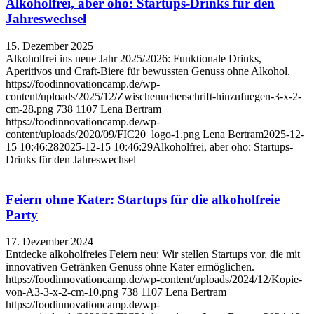
Alkoholfrei, aber oho: Startups-Drinks für den
Jahreswechsel
15. Dezember 2025
Alkoholfrei ins neue Jahr 2025/2026: Funktionale Drinks,
Aperitivos und Craft-Biere für bewussten Genuss ohne Alkohol.
https://foodinnovationcamp.de/wp-
content/uploads/2025/12/Zwischenueberschrift-hinzufuegen-3-x-2-
cm-28.png
738
1107
Lena Bertram
https://foodinnovationcamp.de/wp-
content/uploads/2020/09/FIC20_logo-1.png
Lena Bertram
2025-12-
15 10:46:28
2025-12-15 10:46:29
Alkoholfrei, aber oho: Startups-
Drinks für den Jahreswechsel
Feiern ohne Kater: Startups für die alkoholfreie
Party
17. Dezember 2024
Entdecke alkoholfreies Feiern neu: Wir stellen Startups vor, die mit
innovativen Getränken Genuss ohne Kater ermöglichen.
https://foodinnovationcamp.de/wp-content/uploads/2024/12/Kopie-
von-A3-3-x-2-cm-10.png
738
1107
Lena Bertram
https://foodinnovationcamp.de/wp-