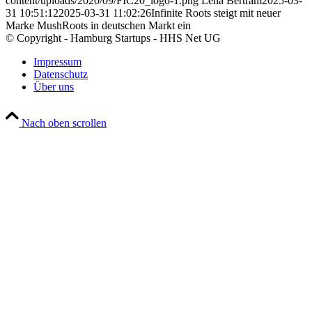
content/uploads/2020/09/FIC20_logo-1.png
Lena Bertram
2025-03-
31 10:51:12
2025-03-31 11:02:26
Infinite Roots steigt mit neuer
Marke MushRoots in deutschen Markt ein
© Copyright - Hamburg Startups - HHS Net UG
Impressum
Datenschutz
Über uns
Nach oben scrollen