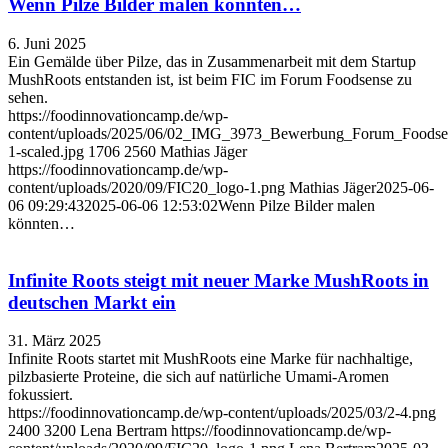
Wenn Pilze Bilder malen könnten…
6. Juni 2025
Ein Gemälde über Pilze, das in Zusammenarbeit mit dem Startup
MushRoots entstanden ist, ist beim FIC im Forum Foodsense zu
sehen.
https://foodinnovationcamp.de/wp-
content/uploads/2025/06/02_IMG_3973_Bewerbung_Forum_Foods
1-scaled.jpg
1706
2560
Mathias Jäger
https://foodinnovationcamp.de/wp-
content/uploads/2020/09/FIC20_logo-1.png
Mathias Jäger
2025-06-
06 09:29:43
2025-06-06 12:53:02
Wenn Pilze Bilder malen
könnten…
Infinite Roots steigt mit neuer Marke MushRoots in
deutschen Markt ein
31. März 2025
Infinite Roots startet mit MushRoots eine Marke für nachhaltige,
pilzbasierte Proteine, die sich auf natürliche Umami-Aromen
fokussiert.
https://foodinnovationcamp.de/wp-content/uploads/2025/03/2-4.png
2400
3200
Lena Bertram
https://foodinnovationcamp.de/wp-