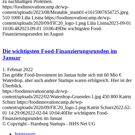
zu nachhaltigen Proteinen.
https://foodinnovationcamp.de/wp-
content/uploads/2023/08/Meatable_team01-e1615907654725.jpeg
510
1000
Lilia Lisina
https://foodinnovationcamp.de/wp-
content/uploads/2020/09/FIC20_logo-1.png
Lilia Lisina
2023-09-01
10:06:48
2023-09-01 10:06:49
Die wichtigsten Food-
Finanzierungsrunden im August
Die wichtigsten Food-Finanzierungsrunden im
Januar
1. Februar 2022
Das größte Food-Investment im Januar holte sich mit 60 Mio €
Waterdrop, aber auch andere Startups waren erfolgreich. Hier ist der
Überblick.
https://foodinnovationcamp.de/wp-
content/uploads/2022/02/Waterdrop-Gruender-1.jpg
450
800
Katrin
Schurz
https://foodinnovationcamp.de/wp-
content/uploads/2020/09/FIC20_logo-1.png
Katrin Schurz
2022-02-
01 14:29:06
2022-02-04 10:04:40
Die wichtigsten Food-
Finanzierungsrunden im Januar
© Copyright - Hamburg Startups - HHS Net UG
Impressum