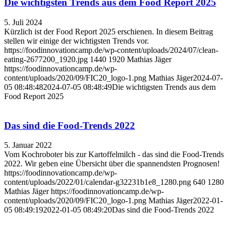
Die wichtigsten Trends aus dem Food Report 2025
5. Juli 2024
Kürzlich ist der Food Report 2025 erschienen. In diesem Beitrag
stellen wir einige der wichtigsten Trends vor.
https://foodinnovationcamp.de/wp-content/uploads/2024/07/clean-
eating-2677200_1920.jpg
1440
1920
Mathias Jäger
https://foodinnovationcamp.de/wp-
content/uploads/2020/09/FIC20_logo-1.png
Mathias Jäger
2024-07-
05 08:48:48
2024-07-05 08:48:49
Die wichtigsten Trends aus dem
Food Report 2025
Das sind die Food-Trends 2022
5. Januar 2022
Vom Kochroboter bis zur Kartoffelmilch - das sind die Food-Trends
2022. Wir geben eine Übersicht über die spannendsten Prognosen!
https://foodinnovationcamp.de/wp-
content/uploads/2022/01/calendar-g32231b1e8_1280.png
640
1280
Mathias Jäger
https://foodinnovationcamp.de/wp-
content/uploads/2020/09/FIC20_logo-1.png
Mathias Jäger
2022-01-
05 08:49:19
2022-01-05 08:49:20
Das sind die Food-Trends 2022