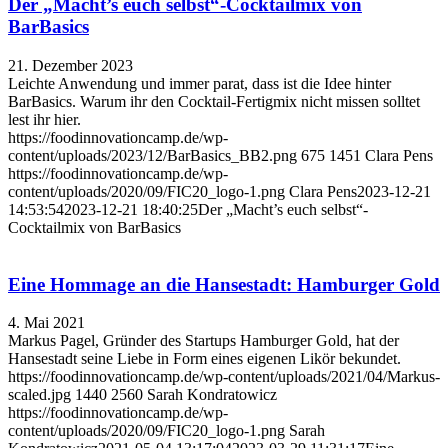
Der „Macht’s euch selbst“-Cocktailmix von
BarBasics
21. Dezember 2023
Leichte Anwendung und immer parat, dass ist die Idee hinter
BarBasics. Warum ihr den Cocktail-Fertigmix nicht missen solltet
lest ihr hier.
https://foodinnovationcamp.de/wp-
content/uploads/2023/12/BarBasics_BB2.png
675
1451
Clara Pens
https://foodinnovationcamp.de/wp-
content/uploads/2020/09/FIC20_logo-1.png
Clara Pens
2023-12-21
14:53:54
2023-12-21 18:40:25
Der „Macht’s euch selbst“-
Cocktailmix von BarBasics
Eine Hommage an die Hansestadt: Hamburger Gold
4. Mai 2021
Markus Pagel, Gründer des Startups Hamburger Gold, hat der
Hansestadt seine Liebe in Form eines eigenen Likör bekundet.
https://foodinnovationcamp.de/wp-content/uploads/2021/04/Markus-
scaled.jpg
1440
2560
Sarah Kondratowicz
https://foodinnovationcamp.de/wp-
content/uploads/2020/09/FIC20_logo-1.png
Sarah