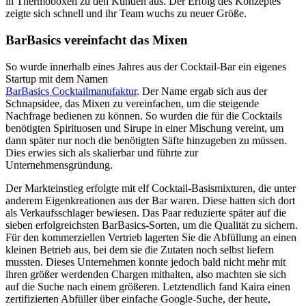
in Thermoboxen zu den Kunden aus. Der Erfolg des Konzeptes
zeigte sich schnell und ihr Team wuchs zu neuer Größe.
BarBasics vereinfacht das Mixen
So wurde innerhalb eines Jahres aus der Cocktail-Bar ein eigenes
Startup mit dem Namen
BarBasics Cocktailmanufaktur
. Der Name ergab sich aus der
Schnapsidee, das Mixen zu vereinfachen, um die steigende
Nachfrage bedienen zu können. So wurden die für die Cocktails
benötigten Spirituosen und Sirupe in einer Mischung vereint, um
dann später nur noch die benötigten Säfte hinzugeben zu müssen.
Dies erwies sich als skalierbar und führte zur
Unternehmensgründung.
Der Markteinstieg erfolgte mit elf Cocktail-Basismixturen, die unter
anderem Eigenkreationen aus der Bar waren. Diese hatten sich dort
als Verkaufsschlager bewiesen. Das Paar reduzierte später auf die
sieben erfolgreichsten BarBasics-Sorten, um die Qualität zu sichern.
Für den kommerziellen Vertrieb lagerten Sie die Abfüllung an einen
kleinen Betrieb aus, bei dem sie die Zutaten noch selbst liefern
mussten. Dieses Unternehmen konnte jedoch bald nicht mehr mit
ihren größer werdenden Chargen mithalten, also machten sie sich
auf die Suche nach einem größeren. Letztendlich fand Kaira einen
zertifizierten Abfüller über einfache Google-Suche, der heute,