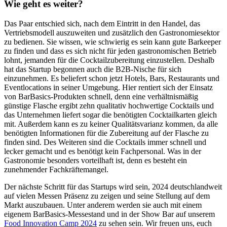
Wie geht es weiter?
Das Paar entschied sich, nach dem Eintritt in den Handel, das
Vertriebsmodell auszuweiten und zusätzlich den Gastronomiesektor
zu bedienen. Sie wissen, wie schwierig es sein kann gute Barkeeper
zu finden und dass es sich nicht für jeden gastronomischen Betrieb
lohnt, jemanden für die Cocktailzubereitung einzustellen. Deshalb
hat das Startup begonnen auch die B2B-Nische für sich
einzunehmen. Es beliefert schon jetzt Hotels, Bars, Restaurants und
Eventlocations in seiner Umgebung. Hier rentiert sich der Einsatz
von BarBasics-Produkten schnell, denn eine verhältnismäßig
günstige Flasche ergibt zehn qualitativ hochwertige Cocktails und
das Unternehmen liefert sogar die benötigten Cocktailkarten gleich
mit. Außerdem kann es zu keiner Qualitätsvarianz kommen, da alle
benötigten Informationen für die Zubereitung auf der Flasche zu
finden sind. Des Weiteren sind die Cocktails immer schnell und
lecker gemacht und es benötigt kein Fachpersonal. Was in der
Gastronomie besonders vorteilhaft ist, denn es besteht ein
zunehmender Fachkräftemangel.
Der nächste Schritt für das Startups wird sein, 2024 deutschlandweit
auf vielen Messen Präsenz zu zeigen und seine Stellung auf dem
Markt auszubauen. Unter anderem werden sie auch mit einem
eigenem BarBasics-Messestand und in der Show Bar auf unserem
Food Innovation Camp 2024
zu sehen sein. Wir freuen uns, euch