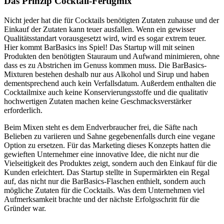
Das Prinzip Cocktail-Fertigmix
Nicht jeder hat die für Cocktails benötigten Zutaten zuhause und der
Einkauf der Zutaten kann teuer ausfallen. Wenn ein gewisser
Qualitätsstandart vorausgesetzt wird, wird es sogar extrem teuer.
Hier kommt BarBasics ins Spiel! Das Startup will mit seinen
Produkten den benötigten Stauraum und Aufwand minimieren, ohne
dass es zu Abstrichen im Genuss kommen muss. Die BarBasics-
Mixturen bestehen deshalb nur aus Alkohol und Sirup und haben
dementsprechend auch kein Verfallsdatum. Außerdem enthalten die
Cocktailmixe auch keine Konservierungsstoffe und die qualitativ
hochwertigen Zutaten machen keine Geschmacksverstärker
erforderlich.
Beim Mixen steht es dem Endverbraucher frei, die Säfte nach
Belieben zu variieren und Sahne gegebenenfalls durch eine vegane
Option zu ersetzen. Für das Marketing dieses Konzepts hatten die
gewieften Unternehmer eine innovative Idee, die nicht nur die
Vielseitigkeit des Produktes zeigt, sondern auch den Einkauf für die
Kunden erleichtert. Das Startup stellte in Supermärkten ein Regal
auf, das nicht nur die BarBasics-Flaschen enthielt, sondern auch
mögliche Zutaten für die Cocktails. Was dem Unternehmen viel
Aufmerksamkeit brachte und der nächste Erfolgsschritt für die
Gründer war.