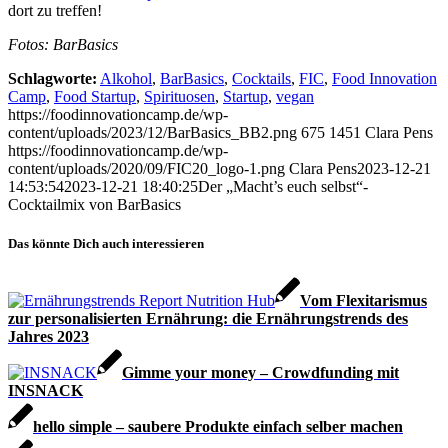
dort zu treffen!
Fotos: BarBasics
Schlagworte:
Alkohol
,
BarBasics
,
Cocktails
,
FIC
,
Food Innovation
Camp
,
Food Startup
,
Spirituosen
,
Startup
,
vegan
https://foodinnovationcamp.de/wp-
content/uploads/2023/12/BarBasics_BB2.png
675
1451
Clara Pens
https://foodinnovationcamp.de/wp-
content/uploads/2020/09/FIC20_logo-1.png
Clara Pens
2023-12-21
14:53:54
2023-12-21 18:40:25
Der „Macht’s euch selbst“-
Cocktailmix von BarBasics
Das könnte Dich auch interessieren
Vom Flexitarismus
zur personalisierten Ernährung: die Ernährungstrends des
Jahres 2023
Gimme your money – Crowdfunding mit
INSNACK
hello simple – saubere Produkte einfach selber machen