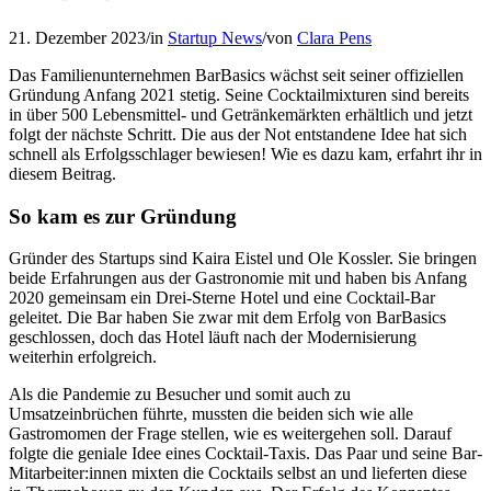
21. Dezember 2023
/
in
Startup News
/
von
Clara Pens
Das Familienunternehmen BarBasics wächst seit seiner offiziellen
Gründung Anfang 2021 stetig. Seine Cocktailmixturen sind bereits
in über 500 Lebensmittel- und Getränkemärkten erhältlich und jetzt
folgt der nächste Schritt. Die aus der Not entstandene Idee hat sich
schnell als Erfolgsschlager bewiesen! Wie es dazu kam, erfahrt ihr in
diesem Beitrag.
So kam es zur Gründung
Gründer des Startups sind Kaira Eistel und Ole Kossler. Sie bringen
beide Erfahrungen aus der Gastronomie mit und haben bis Anfang
2020 gemeinsam ein Drei-Sterne Hotel und eine Cocktail-Bar
geleitet. Die Bar haben Sie zwar mit dem Erfolg von BarBasics
geschlossen, doch das Hotel läuft nach der Modernisierung
weiterhin erfolgreich.
Als die Pandemie zu Besucher und somit auch zu
Umsatzeinbrüchen führte, mussten die beiden sich wie alle
Gastromomen der Frage stellen, wie es weitergehen soll. Darauf
folgte die geniale Idee eines Cocktail-Taxis. Das Paar und seine Bar-
Mitarbeiter:innen mixten die Cocktails selbst an und lieferten diese