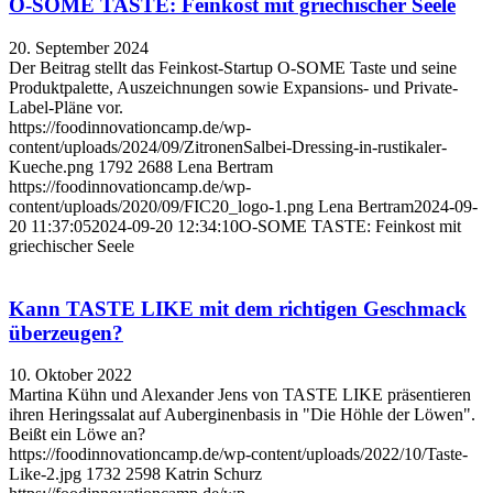
O-SOME TASTE: Feinkost mit griechischer Seele
20. September 2024
Der Beitrag stellt das Feinkost-Startup O-SOME Taste und seine
Produktpalette, Auszeichnungen sowie Expansions- und Private-
Label-Pläne vor.
https://foodinnovationcamp.de/wp-
content/uploads/2024/09/ZitronenSalbei-Dressing-in-rustikaler-
Kueche.png
1792
2688
Lena Bertram
https://foodinnovationcamp.de/wp-
content/uploads/2020/09/FIC20_logo-1.png
Lena Bertram
2024-09-
20 11:37:05
2024-09-20 12:34:10
O-SOME TASTE: Feinkost mit
griechischer Seele
Kann TASTE LIKE mit dem richtigen Geschmack
überzeugen?
10. Oktober 2022
Martina Kühn und Alexander Jens von TASTE LIKE präsentieren
ihren Heringssalat auf Auberginenbasis in "Die Höhle der Löwen".
Beißt ein Löwe an?
https://foodinnovationcamp.de/wp-content/uploads/2022/10/Taste-
Like-2.jpg
1732
2598
Katrin Schurz