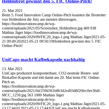
Heldenbrot gewinnt den 5. FIC Online-Pitch!
21. Mai 2021
Beim 5. Food Innovation Camp Online-Pitch konnten die Brotretter
von Heldenbrot die Jury am meisten überzeugen.
https://foodinnovationcamp.de/wp-
content/uploads/2021/05/Screenshot_Heldenbrot.jpg
469
938
Mathias Jäger
https://foodinnovationcamp.de/wp-
content/uploads/2020/09/FIC20_logo-1.png
Mathias Jäger
2021-05-
21 09:49:20
2021-05-21 09:50:19
Heldenbrot gewinnt den 5. FIC
Online-Pitch!
UniCaps macht Kaffeekapseln nachhaltig
13. Mai 2021
UniCaps produziert kompostierbare, CO2-neutrale Biotee- und
Biokaffee-Kapseln und tritt damit am 20. Mai beim FIC Online-
Pitch an.
https://foodinnovationcamp.de/wp-
content/uploads/2021/04/259d361b8b3d2e493d8f20fec0ee36df-
MCC_1259.jpg
563
1000
Mathias Jäger
https://foodinnovationcamp.de/wp-
content/uploads/2020/09/FIC20_logo-1.png
Mathias Jäger
2021-05-
13 17:44:01
2021-05-13 17:44:02
UniCaps macht Kaffeekapseln