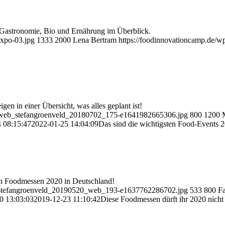
 Gastronomie, Bio und Ernährung im Überblick.
Expo-03.jpg
1333
2000
Lena Bertram
https://foodinnovationcamp.de/w
en in einer Übersicht, was alles geplant ist!
18_web_stefangroenveld_20180702_175-e1641982665306.jpg
800
1200
 08:15:47
2022-01-25 14:04:09
Das sind die wichtigsten Food-Events 
ten Foodmessen 2020 in Deutschland!
19_stefangroenveld_20190520_web_193-e1637762286702.jpg
533
800
Fa
0 13:03:03
2019-12-23 11:10:42
Diese Foodmessen dürft ihr 2020 nicht