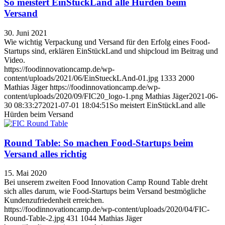
So meistert EinStückLand alle Hürden beim
Versand
30. Juni 2021
Wie wichtig Verpackung und Versand für den Erfolg eines Food-
Startups sind, erklären EinStückLand und shipcloud im Beitrag und
Video.
https://foodinnovationcamp.de/wp-
content/uploads/2021/06/EinStueckLAnd-01.jpg
1333
2000
Mathias Jäger
https://foodinnovationcamp.de/wp-
content/uploads/2020/09/FIC20_logo-1.png
Mathias Jäger
2021-06-
30 08:33:27
2021-07-01 18:04:51
So meistert EinStückLand alle
Hürden beim Versand
Round Table: So machen Food-Startups beim
Versand alles richtig
15. Mai 2020
Bei unserem zweiten Food Innovation Camp Round Table dreht
sich alles darum, wie Food-Startups beim Versand bestmögliche
Kundenzufriedenheit erreichen.
https://foodinnovationcamp.de/wp-content/uploads/2020/04/FIC-
Round-Table-2.jpg
431
1044
Mathias Jäger