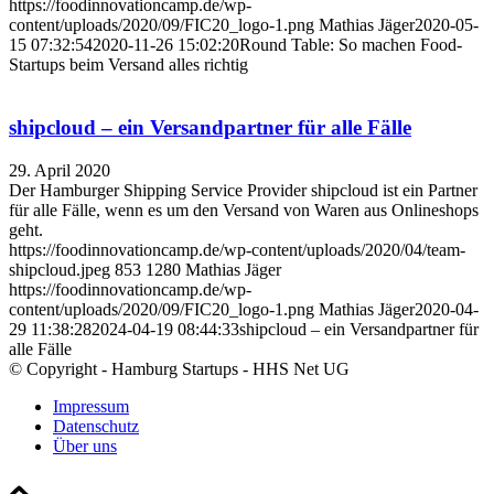
https://foodinnovationcamp.de/wp-
content/uploads/2020/09/FIC20_logo-1.png
Mathias Jäger
2020-05-
15 07:32:54
2020-11-26 15:02:20
Round Table: So machen Food-
Startups beim Versand alles richtig
shipcloud – ein Versandpartner für alle Fälle
29. April 2020
Der Hamburger Shipping Service Provider shipcloud ist ein Partner
für alle Fälle, wenn es um den Versand von Waren aus Onlineshops
geht.
https://foodinnovationcamp.de/wp-content/uploads/2020/04/team-
shipcloud.jpeg
853
1280
Mathias Jäger
https://foodinnovationcamp.de/wp-
content/uploads/2020/09/FIC20_logo-1.png
Mathias Jäger
2020-04-
29 11:38:28
2024-04-19 08:44:33
shipcloud – ein Versandpartner für
alle Fälle
© Copyright - Hamburg Startups - HHS Net UG
Impressum
Datenschutz
Über uns