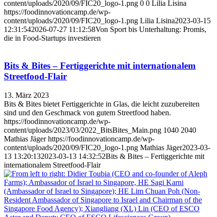
content/uploads/2020/09/FIC20_logo-1.png
0
0
Lilia Lisina
https://foodinnovationcamp.de/wp-
content/uploads/2020/09/FIC20_logo-1.png
Lilia Lisina
2023-03-15
12:31:54
2026-07-27 11:12:58
Von Sport bis Unterhaltung: Promis,
die in Food-Startups investieren
Bits & Bites – Fertiggerichte mit internationalem
Streetfood-Flair
13. März 2023
Bits & Bites bietet Fertiggerichte in Glas, die leicht zuzubereiten
sind und den Geschmack von gutem Streetfood haben.
https://foodinnovationcamp.de/wp-
content/uploads/2023/03/2022_BitsBites_Main.png
1040
2040
Mathias Jäger
https://foodinnovationcamp.de/wp-
content/uploads/2020/09/FIC20_logo-1.png
Mathias Jäger
2023-03-
13 13:20:13
2023-03-13 14:32:52
Bits & Bites – Fertiggerichte mit
internationalem Streetfood-Flair