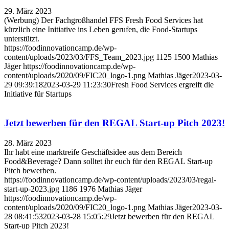
29. März 2023
(Werbung) Der Fachgroßhandel FFS Fresh Food Services hat
kürzlich eine Initiative ins Leben gerufen, die Food-Startups
unterstützt.
https://foodinnovationcamp.de/wp-
content/uploads/2023/03/FFS_Team_2023.jpg
1125
1500
Mathias
Jäger
https://foodinnovationcamp.de/wp-
content/uploads/2020/09/FIC20_logo-1.png
Mathias Jäger
2023-03-
29 09:39:18
2023-03-29 11:23:30
Fresh Food Services ergreift die
Initiative für Startups
Jetzt bewerben für den REGAL Start-up Pitch 2023!
28. März 2023
Ihr habt eine marktreife Geschäftsidee aus dem Bereich
Food&Beverage? Dann solltet ihr euch für den REGAL Start-up
Pitch bewerben.
https://foodinnovationcamp.de/wp-content/uploads/2023/03/regal-
start-up-2023.jpg
1186
1976
Mathias Jäger
https://foodinnovationcamp.de/wp-
content/uploads/2020/09/FIC20_logo-1.png
Mathias Jäger
2023-03-
28 08:41:53
2023-03-28 15:05:29
Jetzt bewerben für den REGAL
Start-up Pitch 2023!