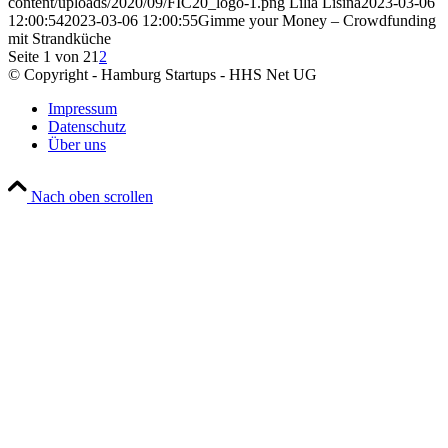
content/uploads/2020/09/FIC20_logo-1.png
Lilia Lisina
2023-03-06
12:00:54
2023-03-06 12:00:55
Gimme your Money – Crowdfunding
mit Strandküche
Seite 1 von 2
1
2
© Copyright - Hamburg Startups - HHS Net UG
Impressum
Datenschutz
Über uns
Nach oben scrollen