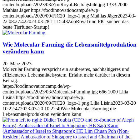
content/uploads/2023/03/ZooRoyal-Beitragsbild.jpg
1333
2000
Mathias Jäger
https://foodinnovationcamp.de/wp-
content/uploads/2020/09/FIC20_logo-1.png
Mathias Jäger
2023-03-
22 08:27:42
2023-03-28 11:15:43
ZooRoyal und FIC suchen das
beste Tierfutter-Startup!
Wie Molecular Farming die Lebensmittelproduktion
verändern kann
20. März 2023
Molecular Farming verspricht ein saubereres, nachhaltigeres und
effizienteres Lebensmittelsystem. Erfahrt mehr darüber in diesem
Beitrag.
https://foodinnovationcamp.de/wp-
content/uploads/2023/03/Molecular-Farming.jpg
666
1000
Lilia
Lisina
https://foodinnovationcamp.de/wp-
content/uploads/2020/09/FIC20_logo-1.png
Lilia Lisina
2023-03-20
10:22:47
2023-03-20 10:22:49
Wie Molecular Farming die
Lebensmittelproduktion verändern kann