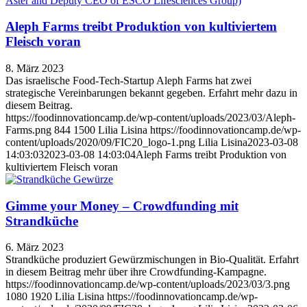
Aleph Farms treibt Produktion von kultiviertem
Fleisch voran
8. März 2023
Das israelische Food-Tech-Startup Aleph Farms hat zwei
strategische Vereinbarungen bekannt gegeben. Erfahrt mehr dazu in
diesem Beitrag.
https://foodinnovationcamp.de/wp-content/uploads/2023/03/Aleph-
Farms.png
844
1500
Lilia Lisina
https://foodinnovationcamp.de/wp-
content/uploads/2020/09/FIC20_logo-1.png
Lilia Lisina
2023-03-08
14:03:03
2023-03-08 14:03:04
Aleph Farms treibt Produktion von
kultiviertem Fleisch voran
Gimme your Money – Crowdfunding mit
Strandküche
6. März 2023
Strandküche produziert Gewürzmischungen in Bio-Qualität. Erfahrt
in diesem Beitrag mehr über ihre Crowdfunding-Kampagne.
https://foodinnovationcamp.de/wp-content/uploads/2023/03/3.png
1080
1920
Lilia Lisina
https://foodinnovationcamp.de/wp-