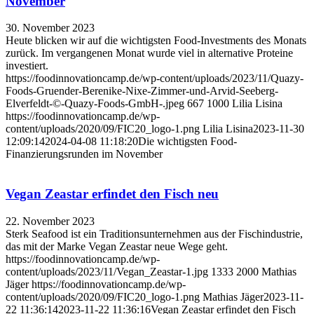
November
30. November 2023
Heute blicken wir auf die wichtigsten Food-Investments des Monats
zurück. Im vergangenen Monat wurde viel in alternative Proteine
investiert.
https://foodinnovationcamp.de/wp-content/uploads/2023/11/Quazy-
Foods-Gruender-Berenike-Nixe-Zimmer-und-Arvid-Seeberg-
Elverfeldt-©-Quazy-Foods-GmbH-.jpeg
667
1000
Lilia Lisina
https://foodinnovationcamp.de/wp-
content/uploads/2020/09/FIC20_logo-1.png
Lilia Lisina
2023-11-30
12:09:14
2024-04-08 11:18:20
Die wichtigsten Food-
Finanzierungsrunden im November
Vegan Zeastar erfindet den Fisch neu
22. November 2023
Sterk Seafood ist ein Traditionsunternehmen aus der Fischindustrie,
das mit der Marke Vegan Zeastar neue Wege geht.
https://foodinnovationcamp.de/wp-
content/uploads/2023/11/Vegan_Zeastar-1.jpg
1333
2000
Mathias
Jäger
https://foodinnovationcamp.de/wp-
content/uploads/2020/09/FIC20_logo-1.png
Mathias Jäger
2023-11-
22 11:36:14
2023-11-22 11:36:16
Vegan Zeastar erfindet den Fisch