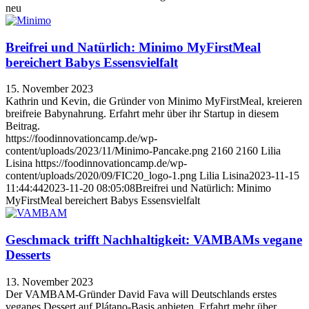
neu
Breifrei und Natürlich: Minimo MyFirstMeal
bereichert Babys Essensvielfalt
15. November 2023
Kathrin und Kevin, die Gründer von Minimo MyFirstMeal, kreieren
breifreie Babynahrung. Erfahrt mehr über ihr Startup in diesem
Beitrag.
https://foodinnovationcamp.de/wp-
content/uploads/2023/11/Minimo-Pancake.png
2160
2160
Lilia
Lisina
https://foodinnovationcamp.de/wp-
content/uploads/2020/09/FIC20_logo-1.png
Lilia Lisina
2023-11-15
11:44:44
2023-11-20 08:05:08
Breifrei und Natürlich: Minimo
MyFirstMeal bereichert Babys Essensvielfalt
Geschmack trifft Nachhaltigkeit: VAMBAMs vegane
Desserts
13. November 2023
Der VAMBAM-Gründer David Fava will Deutschlands erstes
veganes Dessert auf Plátano-Basis anbieten. Erfahrt mehr über