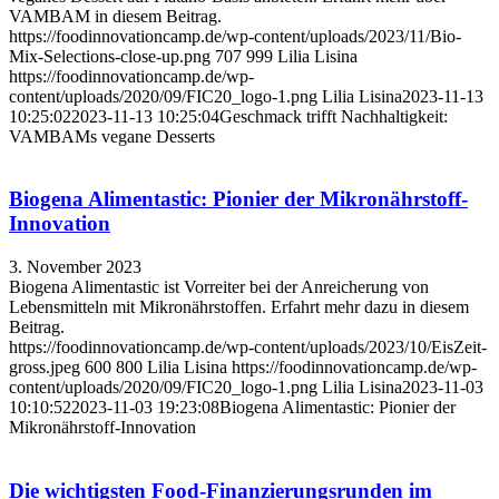
VAMBAM in diesem Beitrag.
https://foodinnovationcamp.de/wp-content/uploads/2023/11/Bio-
Mix-Selections-close-up.png
707
999
Lilia Lisina
https://foodinnovationcamp.de/wp-
content/uploads/2020/09/FIC20_logo-1.png
Lilia Lisina
2023-11-13
10:25:02
2023-11-13 10:25:04
Geschmack trifft Nachhaltigkeit:
VAMBAMs vegane Desserts
Biogena Alimentastic: Pionier der Mikronährstoff-
Innovation
3. November 2023
Biogena Alimentastic ist Vorreiter bei der Anreicherung von
Lebensmitteln mit Mikronährstoffen. Erfahrt mehr dazu in diesem
Beitrag.
https://foodinnovationcamp.de/wp-content/uploads/2023/10/EisZeit-
gross.jpeg
600
800
Lilia Lisina
https://foodinnovationcamp.de/wp-
content/uploads/2020/09/FIC20_logo-1.png
Lilia Lisina
2023-11-03
10:10:52
2023-11-03 19:23:08
Biogena Alimentastic: Pionier der
Mikronährstoff-Innovation
Die wichtigsten Food-Finanzierungsrunden im