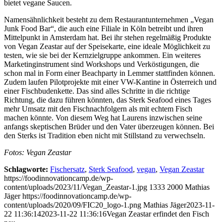
bietet vegane Saucen.
Namensähnlichkeit besteht zu dem Restaurantunternehmen „Vegan
Junk Food Bar“, die auch eine Filiale in Köln betreibt und ihren
Mittelpunkt in Amsterdam hat. Bei ihr stehen regelmäßig Produkte
von Vegan Zeastar auf der Speisekarte, eine ideale Möglichkeit zu
testen, wie sie bei der Kernzielgruppe ankommen. Ein weiteres
Marketinginstrument sind Workshops und Verköstigungen, die
schon mal in Form einer Beachparty in Lemmer stattfinden können.
Zudem laufen Pilotprojekte mit einer VW-Kantine in Österreich und
einer Fischbudenkette. Das sind alles Schritte in die richtige
Richtung, die dazu führen könnten, das Sterk Seafood eines Tages
mehr Umsatz mit den Fischnachfolgern als mit echtem Fisch
machen könnte. Von diesem Weg hat Laurens inzwischen seine
anfangs skeptischen Brüder und den Vater überzeugen können. Bei
den Sterks ist Tradition eben nicht mit Stillstand zu verwechseln.
Fotos: Vegan Zeastar
Schlagworte:
Fischersatz
,
Sterk Seafood
,
vegan
,
Vegan Zeastar
https://foodinnovationcamp.de/wp-
content/uploads/2023/11/Vegan_Zeastar-1.jpg
1333
2000
Mathias
Jäger
https://foodinnovationcamp.de/wp-
content/uploads/2020/09/FIC20_logo-1.png
Mathias Jäger
2023-11-
22 11:36:14
2023-11-22 11:36:16
Vegan Zeastar erfindet den Fisch