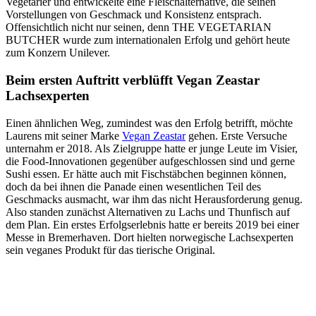
Vegetarier und entwickelte eine Fleischalternative, die seinen
Vorstellungen von Geschmack und Konsistenz entsprach.
Offensichtlich nicht nur seinen, denn THE VEGETARIAN
BUTCHER wurde zum internationalen Erfolg und gehört heute
zum Konzern Unilever.
Beim ersten Auftritt verblüfft Vegan Zeastar
Lachsexperten
Einen ähnlichen Weg, zumindest was den Erfolg betrifft, möchte
Laurens mit seiner Marke
Vegan Zeastar
gehen. Erste Versuche
unternahm er 2018. Als Zielgruppe hatte er junge Leute im Visier,
die Food-Innovationen gegenüber aufgeschlossen sind und gerne
Sushi essen. Er hätte auch mit Fischstäbchen beginnen können,
doch da bei ihnen die Panade einen wesentlichen Teil des
Geschmacks ausmacht, war ihm das nicht Herausforderung genug.
Also standen zunächst Alternativen zu Lachs und Thunfisch auf
dem Plan. Ein erstes Erfolgserlebnis hatte er bereits 2019 bei einer
Messe in Bremerhaven. Dort hielten norwegische Lachsexperten
sein veganes Produkt für das tierische Original.