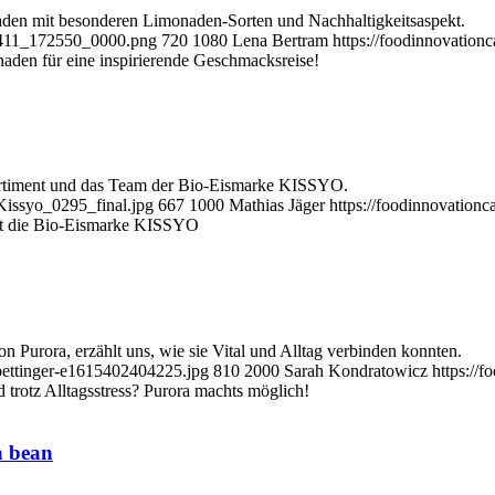
naden mit besonderen Limonaden-Sorten und Nachhaltigkeitsaspekt.
40411_172550_0000.png
720
1080
Lena Bertram
https://foodinnovatio
aden für eine inspirierende Geschmacksreise!
ortiment und das Team der Bio-Eismarke KISSYO.
Kissyo_0295_final.jpg
667
1000
Mathias Jäger
https://foodinnovation
t die Bio-Eismarke KISSYO
 Purora, erzählt uns, wie sie Vital und Alltag verbinden konnten.
oettinger-e1615402404225.jpg
810
2000
Sarah Kondratowicz
https://
 trotz Alltagsstress? Purora machts möglich!
a bean