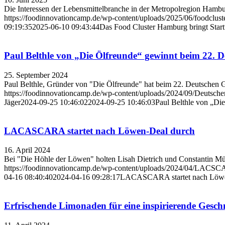
Die Interessen der Lebensmittelbranche in der Metropolregion Hamburg
https://foodinnovationcamp.de/wp-content/uploads/2025/06/foodclust
09:19:35
2025-06-10 09:43:44
Das Food Cluster Hamburg bringt Start
Paul Belthle von „Die Ölfreunde“ gewinnt beim 22. 
25. September 2024
Paul Belthle, Gründer von "Die Ölfreunde" hat beim 22. Deutschen Gr
https://foodinnovationcamp.de/wp-content/uploads/2024/09/Deutsche
Jäger
2024-09-25 10:46:02
2024-09-25 10:46:03
Paul Belthle von „Di
LACASCARA startet nach Löwen-Deal durch
16. April 2024
Bei "Die Höhle der Löwen" holten Lisah Dietrich und Constantin Mü
https://foodinnovationcamp.de/wp-content/uploads/2024/04/LACSC
04-16 08:40:40
2024-04-16 09:28:17
LACASCARA startet nach Löwe
Erfrischende Limonaden für eine inspirierende Gesch