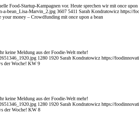
elle Food-Startup-Kampagnen vor. Heute sprechen wir mit once upon 
on-a-bean_Lisa-Marvin_2.jpg
3607
5411
Sarah Kondratowicz
https://
 your money – Crowdfunding mit once upon a bean
ihr keine Meldung aus der Foodie-Welt mehr!
s-2651346_1920.jpg
1280
1920
Sarah Kondratowicz
https://foodinnov
s der Woche! KW 9
ihr keine Meldung aus der Foodie-Welt mehr!
s-2651346_1920.jpg
1280
1920
Sarah Kondratowicz
https://foodinnov
ws der Woche! KW 8