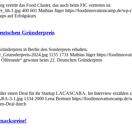
 vertritt das Food Cluster, das auch beim FIC vertreten ist.
er_hh-1.jpg
400
601
Mathias Jäger
https://foodinnovationcamp.de/wp-
ups auf Erfolgskurs
Deutschen Gründerpreis
ünderpreis in Berlin den Sonderpreis erhalten.
r_Gruenderpreis-2024.jpg
1155
1731
Mathias Jäger
https://foodinnov
e Ölfreunde“ gewinnt beim 22. Deutschen Gründerpreis
ller einen Deal für ihr Startup LACASCARA. Im Interview erzählen s
ARA-3-1.jpg
1334
2000
Lena Bertram
https://foodinnovationcamp.de
n-Deal durch
macksreise!