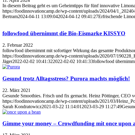
11. April 2024
In diesem Beitrag geht es um Geheimtipps für fünf innovative Limo
https://foodinnovationcamp.de/wp-content/uploads/2024/04/1_202
Bertram
2024-04-11 13:09:04
2024-04-12 09:41:27
Erfrischende Limon
followfood übernimmt die Bio-Eismarke KISSYO
2. Februar 2022
followfood übernimmt mit sofortiger Wirkung das gesamte Produkts
https://foodinnovationcamp.de/wp-content/uploads/2020/07/190228_
Jäger
2022-02-02 10:41:32
2022-02-02 10:41:33
followfood übernimm
Gesund trotz Alltagsstress? Purora machts möglich!
22. März 2021
Gesunde Smoothies. Frisch und fix gemacht. Heinz Pöttinger, CEO von
https://foodinnovationcamp.de/wp-content/uploads/2021/03/Heinz_P
Sarah Kondratowicz
2021-03-22 11:14:01
2023-03-29 11:27:49
Gesund
Gimme your money – Crowdfunding mit once upon 