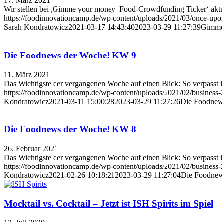
17. März 2021
Wir stellen bei ,Gimme your money–Food-Crowdfunding Ticker‘ aktu
https://foodinnovationcamp.de/wp-content/uploads/2021/03/once-up
Sarah Kondratowicz
2021-03-17 14:43:40
2023-03-29 11:27:39
Gimme
Die Foodnews der Woche! KW 9
11. März 2021
Das Wichtigste der vergangenen Woche auf einen Blick: So verpasst 
https://foodinnovationcamp.de/wp-content/uploads/2021/02/busines
Kondratowicz
2021-03-11 15:00:28
2023-03-29 11:27:26
Die Foodnew
Die Foodnews der Woche! KW 8
26. Februar 2021
Das Wichtigste der vergangenen Woche auf einen Blick: So verpasst 
https://foodinnovationcamp.de/wp-content/uploads/2021/02/busines
Kondratowicz
2021-02-26 10:18:21
2023-03-29 11:27:04
Die Foodne
Mocktail vs. Cocktail – Jetzt ist ISH Spirits im Spiel