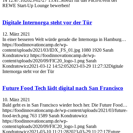
14 12:47:10
2023-02-27 13:41:58
Jetzt für das Pitch-Event der
REWE Start-Up Lounge bewerben!
Digitale Internorga steht vor der Tür
12. März 2021
In einer besseren Welt würde gerade die Internorga in Hamburg…
https://foodinnovationcamp.de/wp-
content/uploads/2021/03/IDX_FS_01.jpg
1080
1920
Sarah
Kondratowicz
https://foodinnovationcamp.de/wp-
content/uploads/2020/09/FIC20_logo-1.png
Sarah
Kondratowicz
2021-03-12 14:52:05
2023-03-29 11:27:32
Digitale
Internorga steht vor der Tür
Future Food Tech lädt digital nach San Francisco
10. März 2021
Bald geht es in San Francisco wieder hoch her. Die Future Food…
https://foodinnovationcamp.de/wp-content/uploads/2021/03/future-
food-tech.png
763
1589
Sarah Kondratowicz
https://foodinnovationcamp.de/wp-
content/uploads/2020/09/FIC20_logo-1.png
Sarah
Kondratowicz
2021-03-10 11:21:28
2023-03-29 11:27:17
Future