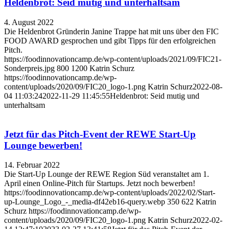
Heldenbrot: Seid mutig und unterhaltsam
4. August 2022
Die Heldenbrot Gründerin Janine Trappe hat mit uns über den FIC
FOOD AWARD gesprochen und gibt Tipps für den erfolgreichen
Pitch.
https://foodinnovationcamp.de/wp-content/uploads/2021/09/FIC21-
Sonderpreis.jpg
800
1200
Katrin Schurz
https://foodinnovationcamp.de/wp-
content/uploads/2020/09/FIC20_logo-1.png
Katrin Schurz
2022-08-
04 11:03:24
2022-11-29 11:45:55
Heldenbrot: Seid mutig und
unterhaltsam
Jetzt für das Pitch-Event der REWE Start-Up
Lounge bewerben!
14. Februar 2022
Die Start-Up Lounge der REWE Region Süd veranstaltet am 1.
April einen Online-Pitch für Startups. Jetzt noch bewerben!
https://foodinnovationcamp.de/wp-content/uploads/2022/02/Start-
up-Lounge_Logo_-_media-df42eb16-query.webp
350
622
Katrin
Schurz
https://foodinnovationcamp.de/wp-
content/uploads/2020/09/FIC20_logo-1.png
Katrin Schurz
2022-02-