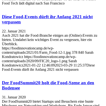
Food Tech lädt digital nach San Francisco
Diese Food-Events dürft ihr Anfang 2021 nicht
verpassen
22. Januar 2021
Auch 2021 hat die Food-Branche einiges an (Online)-Events zu
bieten. Umdabei kein wichtiges Event zu vergessen, hier ein
Überblick.
https://foodinnovationcamp.de/wp-
content/uploads/2021/01/Farm_Food-12-1.jpg
378
840
Sarah
Kondratowicz
https://foodinnovationcamp.de/wp-
content/uploads/2020/09/FIC20_logo-1.png
Sarah
Kondratowicz
2021-01-22 12:46:09
2023-03-29 11:25:37
Diese
Food-Events dürft ihr Anfang 2021 nicht verpassen
Der FoodSummit20 holt die Food-Szene an den
Bodensee
31. Januar 2020
Der FoodSummit20 bietet Startups und Besuchern eine bunte
Mischung aus Networking und Workshops. Bis Ende Januar sind