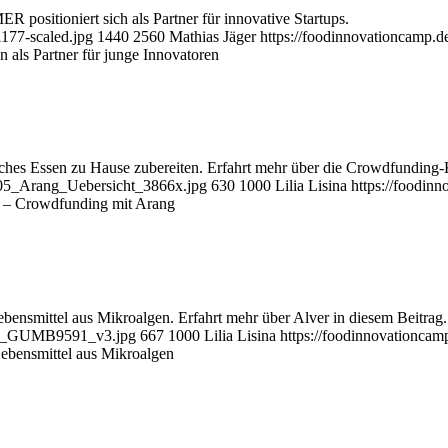
sitioniert sich als Partner für innovative Startups.
177-scaled.jpg
1440
2560
Mathias Jäger
https://foodinnovationcamp.
ls Partner für junge Innovatoren
sches Essen zu Hause zubereiten. Erfahrt mehr über die Crowdfundin
1.05_Arang_Uebersicht_3866x.jpg
630
1000
Lilia Lisina
https://foodin
– Crowdfunding mit Arang
ebensmittel aus Mikroalgen. Erfahrt mehr über Alver in diesem Beitrag.
001_GUMB9591_v3.jpg
667
1000
Lilia Lisina
https://foodinnovationca
Lebensmittel aus Mikroalgen