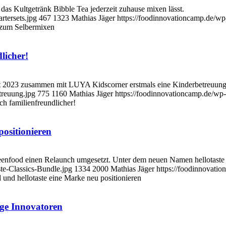
 das Kultgetränk Bibble Tea jederzeit zuhause mixen lässt.
tersets.jpg
467
1323
Mathias Jäger
https://foodinnovationcamp.de/w
 zum Selbermixen
licher!
et 2023 zusammen mit LUYA Kidscorner erstmals eine Kinderbetreuung
treuung.jpg
775
1160
Mathias Jäger
https://foodinnovationcamp.de/wp
h familienfreundlicher!
positionieren
d einen Relaunch umgesetzt. Unter dem neuen Namen hellotaste star
te-Classics-Bundle.jpg
1334
2000
Mathias Jäger
https://foodinnovati
und hellotaste eine Marke neu positionieren
ge Innovatoren