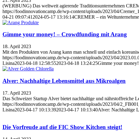
21. April 2023
(WERBUNG) Das weltweit agierende Traditionsunternehmen CREMER po
https://foodinnovationcamp.de/wp-content/uploads/2023/04/Cremer_1
04-21 09:07:41
2024-05-17 13:16:14
CREMER – ein Weltunternehmen a
Gimme your money! – Crowdfunding mit Arang
18. April 2023
Mit den Produkten von Arang kann man schnell und einfach koreani
https://foodinnovationcamp.de/wp-content/uploads/2023/04/2023.0
Lisina
2023-04-18 12:58:55
2023-04-18 13:24:25
Gimme your money! 
Alver: Nachhaltige Lebensmittel aus Mikroalgen
17. April 2023
Das Schweizer Startup Alver bietet nachhaltige und nährstoffreiche L
https://foodinnovationcamp.de/wp-content/uploads/2023/04/2_FB
Lisina
2023-04-17 10:13:39
2023-04-17 10:13:40
Alver: Nachhaltige 
Die Vorfreude auf die FIC Show Kitchen steigt!