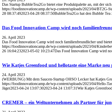
Das Startup BubbleTea2Go bietet eine Produktpalette an, mit der sich
https://foodinnovationcamp.de/wp-content/uploads/2023/04/BT2G-Star
28 08:37:49
2023-04-28 08:37:50
BubbleTea2Go hat den Bubble Tea
Das Food Innovation Camp wird noch familienfreund
26. April 2023
Das Food Innovation Camp wird noch familienfreundlicher und biet
https://foodinnovationcamp.de/wp-content/uploads/2023/04/Kinderbe
26 16:04:23
2023-05-02 10:23:47
Das Food Innovation Camp wird noc
Wie Katjes Greenfood und hellotaste eine Marke neu 
24. April 2023
(WERBUNG) Mit dem Saucen-Startup OHSO Lecker hat Katjes Greenfoo
https://foodinnovationcamp.de/wp-content/uploads/2023/04/Hello-Tas
Jäger
2023-04-24 13:07:30
2023-04-24 13:07:31
Wie Katjes Greenfood 
CREMER – ein Weltunternehmen als Partner für jun