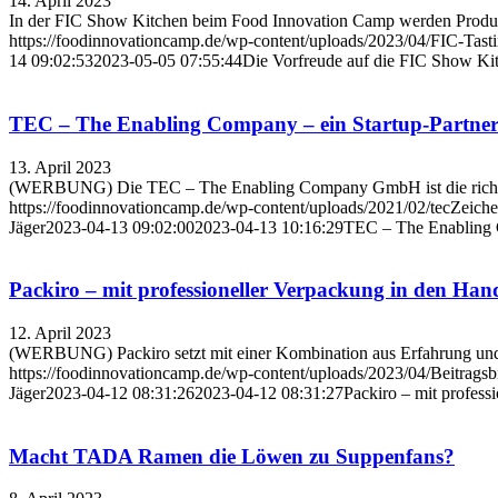
14. April 2023
In der FIC Show Kitchen beim Food Innovation Camp werden Produkte 
https://foodinnovationcamp.de/wp-content/uploads/2023/04/FIC-Tasti
14 09:02:53
2023-05-05 07:55:44
Die Vorfreude auf die FIC Show Kit
TEC – The Enabling Company – ein Startup-Partner
13. April 2023
(WERBUNG) Die TEC – The Enabling Company GmbH ist die richtige W
https://foodinnovationcamp.de/wp-content/uploads/2021/02/tecZeich
Jäger
2023-04-13 09:02:00
2023-04-13 10:16:29
TEC – The Enabling C
Packiro – mit professioneller Verpackung in den Hand
12. April 2023
(WERBUNG) Packiro setzt mit einer Kombination aus Erfahrung und 
https://foodinnovationcamp.de/wp-content/uploads/2023/04/Beitragsb
Jäger
2023-04-12 08:31:26
2023-04-12 08:31:27
Packiro – mit profess
Macht TADA Ramen die Löwen zu Suppenfans?