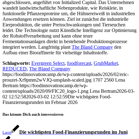
abgeschlossen, angeführt von Initialized Capital. Das Unternehmen
wandelt landwirtschaftliche Nebenprodukte, wie Reiskleie, in
funktionelle Pflanzenproteine um, die Hühnereiweiß in industriellen
Anwendungen ersetzen können. Ziel ist zunächst die industrielle
Eierproduktion, die unter Preisschwankungen und Tierseuchen
leidet. Die Technologie nutzt Künstliche Intelligenz zur Optimierung
der Rohstoffverarbeitung und kann ohne teure
Fermentationsanlagen direkt in bestehende Produktionsprozesse
integriert werden. Langfristig plant
The Bland Company
den
Aufbau einer Bioraffinerie für vielseitige Inhaltsstoffe.
Schlagworte:
Evergreen Select
,
foodforecast
,
GrubMarket
,
REDUCED
,
The Bland Company
https://foodinnovationcamp.de/wp-content/uploads/2026/02/eric-
prouzet-Xr9pmm2wVJQ-unsplash-scaled.jpg
1707
2560
Lena
Bertram
https://foodinnovationcamp.de/wp-
content/uploads/2020/09/FIC20_logo-1.png
Lena Bertram
2026-03-
02 12:52:58
2026-03-02 12:52:59
Die wichtigsten Food-
Finanzierungsrunden im Februar 2026
Das könnte Dich auch interessieren
Die wichtigsten Food-Finanzierungsrunden im Juni
Laori