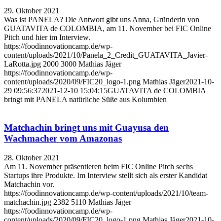
29. Oktober 2021
Was ist PANELA? Die Antwort gibt uns Anna, Gründerin von
GUATAVITA de COLOMBIA, am 11. November bei FIC Online
Pitch und hier im Interview.
https://foodinnovationcamp.de/wp-
content/uploads/2021/10/Panela_2_Credit_GUATAVITA_Javier-
LaRotta.jpg
2000
3000
Mathias Jäger
https://foodinnovationcamp.de/wp-
content/uploads/2020/09/FIC20_logo-1.png
Mathias Jäger
2021-10-
29 09:56:37
2021-12-10 15:04:15
GUATAVITA de COLOMBIA
bringt mit PANELA natürliche Süße aus Kolumbien
Matchachin bringt uns mit Guayusa den
Wachmacher vom Amazonas
28. Oktober 2021
Am 11. November präsentieren beim FIC Online Pitch sechs
Startups ihre Produkte. Im Interview stellt sich als erster Kandidat
Matchachin vor.
https://foodinnovationcamp.de/wp-content/uploads/2021/10/team-
matchachin.jpg
2382
5110
Mathias Jäger
https://foodinnovationcamp.de/wp-
content/uploads/2020/09/FIC20_logo-1.png
Mathias Jäger
2021-10-