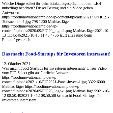
Welche Dinge solltet ihr beim Einkaufsgespräch mit dem LEH
unbedingt beachten? Dieser Beitrag und ein Video geben
Antworten!
https://foodinnovationcamp.de/wp-content/uploads/2021/09/FIC21-
Todsuenden-1.jpg
798
1200
Mathias Jäger
https://foodinnovationcamp.de/wp-
content/uploads/2020/09/FIC20_logo-1.png
Mathias Jäger
2021-10-
13 11:45:46
2021-10-13 11:45:47
So läuft alles rund beim
Einkaufsgespräch
Das macht Food-Startups für Investoren interessant!
12. Oktober 2021
Was macht Food-Startups für Investoren interessant? Unser Video
vom FIC Select gibt ausführliche Antworten!
https://foodinnovationcamp.de/wp-
content/uploads/2021/10/FIC2021-Panel-Invest-1.jpg
3322
6000
Mathias Jäger
https://foodinnovationcamp.de/wp-
content/uploads/2020/09/FIC20_logo-1.png
Mathias Jäger
2021-10-
12 08:50:49
2021-10-12 08:50:50
Das macht Food-Startups für
Investoren interessant!