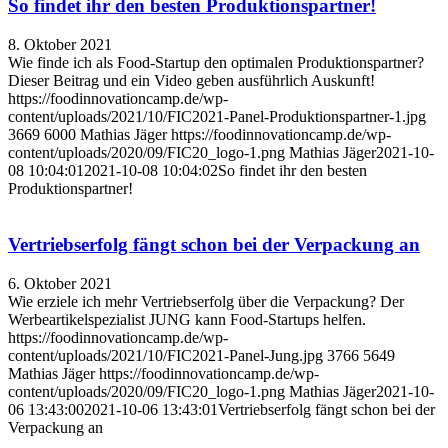
So findet ihr den besten Produktionspartner!
8. Oktober 2021
Wie finde ich als Food-Startup den optimalen Produktionspartner?
Dieser Beitrag und ein Video geben ausführlich Auskunft!
https://foodinnovationcamp.de/wp-
content/uploads/2021/10/FIC2021-Panel-Produktionspartner-1.jpg
3669
6000
Mathias Jäger
https://foodinnovationcamp.de/wp-
content/uploads/2020/09/FIC20_logo-1.png
Mathias Jäger
2021-10-
08 10:04:01
2021-10-08 10:04:02
So findet ihr den besten
Produktionspartner!
Vertriebserfolg fängt schon bei der Verpackung an
6. Oktober 2021
Wie erziele ich mehr Vertriebserfolg über die Verpackung? Der
Werbeartikelspezialist JUNG kann Food-Startups helfen.
https://foodinnovationcamp.de/wp-
content/uploads/2021/10/FIC2021-Panel-Jung.jpg
3766
5649
Mathias Jäger
https://foodinnovationcamp.de/wp-
content/uploads/2020/09/FIC20_logo-1.png
Mathias Jäger
2021-10-
06 13:43:00
2021-10-06 13:43:01
Vertriebserfolg fängt schon bei der
Verpackung an