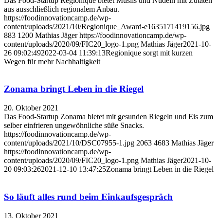
Das Food-Startup Regionique bietet Müslis und Nudeln mit Zutaten
aus ausschließlich regionalem Anbau.
https://foodinnovationcamp.de/wp-
content/uploads/2021/10/Regionique_Award-e1635171419156.jpg
883
1200
Mathias Jäger
https://foodinnovationcamp.de/wp-
content/uploads/2020/09/FIC20_logo-1.png
Mathias Jäger
2021-10-
26 09:02:49
2022-03-04 11:39:13
Regionique sorgt mit kurzen
Wegen für mehr Nachhaltigkeit
Zonama bringt Leben in die Riegel
20. Oktober 2021
Das Food-Startup Zonama bietet mit gesunden Riegeln und Eis zum
selber einfrieren ungewöhnliche süße Snacks.
https://foodinnovationcamp.de/wp-
content/uploads/2021/10/DSC07955-1.jpg
2063
4683
Mathias Jäger
https://foodinnovationcamp.de/wp-
content/uploads/2020/09/FIC20_logo-1.png
Mathias Jäger
2021-10-
20 09:03:26
2021-12-10 13:47:25
Zonama bringt Leben in die Riegel
So läuft alles rund beim Einkaufsgespräch
13. Oktober 2021