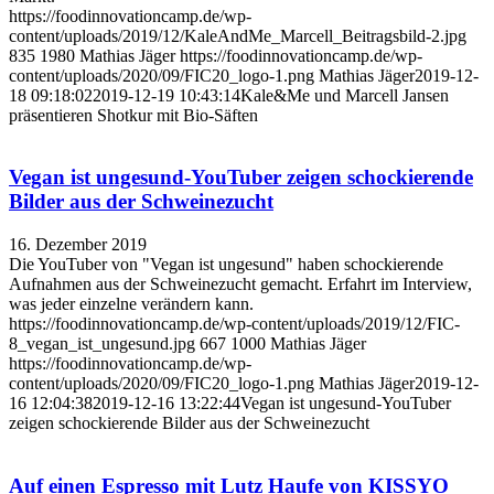
https://foodinnovationcamp.de/wp-
content/uploads/2019/12/KaleAndMe_Marcell_Beitragsbild-2.jpg
835
1980
Mathias Jäger
https://foodinnovationcamp.de/wp-
content/uploads/2020/09/FIC20_logo-1.png
Mathias Jäger
2019-12-
18 09:18:02
2019-12-19 10:43:14
Kale&Me und Marcell Jansen
präsentieren Shotkur mit Bio-Säften
Vegan ist ungesund-YouTuber zeigen schockierende
Bilder aus der Schweinezucht
16. Dezember 2019
Die YouTuber von "Vegan ist ungesund" haben schockierende
Aufnahmen aus der Schweinezucht gemacht. Erfahrt im Interview,
was jeder einzelne verändern kann.
https://foodinnovationcamp.de/wp-content/uploads/2019/12/FIC-
8_vegan_ist_ungesund.jpg
667
1000
Mathias Jäger
https://foodinnovationcamp.de/wp-
content/uploads/2020/09/FIC20_logo-1.png
Mathias Jäger
2019-12-
16 12:04:38
2019-12-16 13:22:44
Vegan ist ungesund-YouTuber
zeigen schockierende Bilder aus der Schweinezucht
Auf einen Espresso mit Lutz Haufe von KISSYO