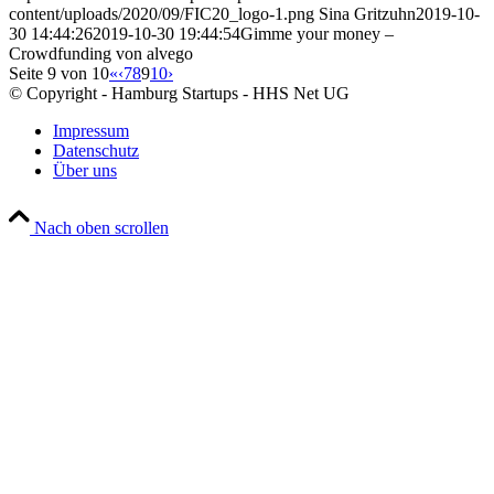
content/uploads/2020/09/FIC20_logo-1.png
Sina Gritzuhn
2019-10-
30 14:44:26
2019-10-30 19:44:54
Gimme your money –
Crowdfunding von alvego
Seite 9 von 10
«
‹
7
8
9
10
›
© Copyright - Hamburg Startups - HHS Net UG
Impressum
Datenschutz
Über uns
Nach oben scrollen