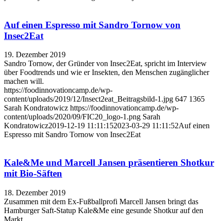
Auf einen Espresso mit Sandro Tornow von
Insec2Eat
19. Dezember 2019
Sandro Tornow, der Gründer von Insec2Eat, spricht im Interview
über Foodtrends und wie er Insekten, den Menschen zugänglicher
machen will.
https://foodinnovationcamp.de/wp-
content/uploads/2019/12/Insect2eat_Beitragsbild-1.jpg
647
1365
Sarah Kondratowicz
https://foodinnovationcamp.de/wp-
content/uploads/2020/09/FIC20_logo-1.png
Sarah
Kondratowicz
2019-12-19 11:11:15
2023-03-29 11:11:52
Auf einen
Espresso mit Sandro Tornow von Insec2Eat
Kale&Me und Marcell Jansen präsentieren Shotkur
mit Bio-Säften
18. Dezember 2019
Zusammen mit dem Ex-Fußballprofi Marcell Jansen bringt das
Hamburger Saft-Statup Kale&Me eine gesunde Shotkur auf den
Markt.