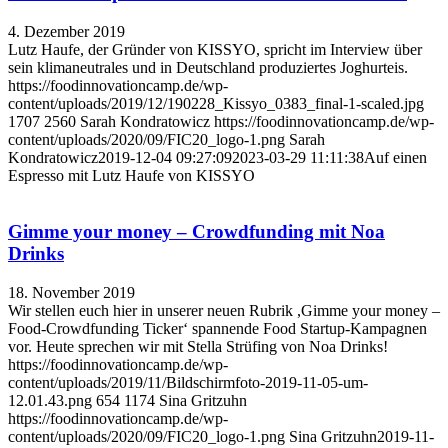
4. Dezember 2019
Lutz Haufe, der Gründer von KISSYO, spricht im Interview über
sein klimaneutrales und in Deutschland produziertes Joghurteis.
https://foodinnovationcamp.de/wp-
content/uploads/2019/12/190228_Kissyo_0383_final-1-scaled.jpg
1707
2560
Sarah Kondratowicz
https://foodinnovationcamp.de/wp-
content/uploads/2020/09/FIC20_logo-1.png
Sarah
Kondratowicz
2019-12-04 09:27:09
2023-03-29 11:11:38
Auf einen
Espresso mit Lutz Haufe von KISSYO
Gimme your money – Crowdfunding mit Noa
Drinks
18. November 2019
Wir stellen euch hier in unserer neuen Rubrik ,Gimme your money –
Food-Crowdfunding Ticker‘ spannende Food Startup-Kampagnen
vor. Heute sprechen wir mit Stella Strüfing von Noa Drinks!
https://foodinnovationcamp.de/wp-
content/uploads/2019/11/Bildschirmfoto-2019-11-05-um-
12.01.43.png
654
1174
Sina Gritzuhn
https://foodinnovationcamp.de/wp-
content/uploads/2020/09/FIC20_logo-1.png
Sina Gritzuhn
2019-11-