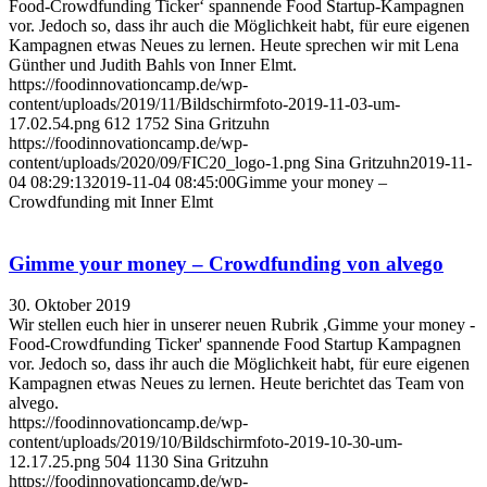
Food-Crowdfunding Ticker‘ spannende Food Startup-Kampagnen
vor. Jedoch so, dass ihr auch die Möglichkeit habt, für eure eigenen
Kampagnen etwas Neues zu lernen. Heute sprechen wir mit Lena
Günther und Judith Bahls von Inner Elmt.
https://foodinnovationcamp.de/wp-
content/uploads/2019/11/Bildschirmfoto-2019-11-03-um-
17.02.54.png
612
1752
Sina Gritzuhn
https://foodinnovationcamp.de/wp-
content/uploads/2020/09/FIC20_logo-1.png
Sina Gritzuhn
2019-11-
04 08:29:13
2019-11-04 08:45:00
Gimme your money –
Crowdfunding mit Inner Elmt
Gimme your money – Crowdfunding von alvego
30. Oktober 2019
Wir stellen euch hier in unserer neuen Rubrik ,Gimme your money -
Food-Crowdfunding Ticker' spannende Food Startup Kampagnen
vor. Jedoch so, dass ihr auch die Möglichkeit habt, für eure eigenen
Kampagnen etwas Neues zu lernen. Heute berichtet das Team von
alvego.
https://foodinnovationcamp.de/wp-
content/uploads/2019/10/Bildschirmfoto-2019-10-30-um-
12.17.25.png
504
1130
Sina Gritzuhn
https://foodinnovationcamp.de/wp-