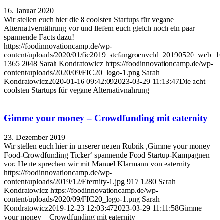
16. Januar 2020
Wir stellen euch hier die 8 coolsten Startups für vegane
Alternativernährung vor und liefern euch gleich noch ein paar
spannende Facts dazu!
https://foodinnovationcamp.de/wp-
content/uploads/2020/01/fic2019_stefangroenveld_20190520_web_1
1365
2048
Sarah Kondratowicz
https://foodinnovationcamp.de/wp-
content/uploads/2020/09/FIC20_logo-1.png
Sarah
Kondratowicz
2020-01-16 09:42:09
2023-03-29 11:13:47
Die acht
coolsten Startups für vegane Alternativnahrung
Gimme your money – Crowdfunding mit eaternity
23. Dezember 2019
Wir stellen euch hier in unserer neuen Rubrik ,Gimme your money –
Food-Crowdfunding Ticker‘ spannende Food Startup-Kampagnen
vor. Heute sprechen wir mit Manuel Klarmann von eaternity
https://foodinnovationcamp.de/wp-
content/uploads/2019/12/Eternity-1.jpg
917
1280
Sarah
Kondratowicz
https://foodinnovationcamp.de/wp-
content/uploads/2020/09/FIC20_logo-1.png
Sarah
Kondratowicz
2019-12-23 12:03:47
2023-03-29 11:11:58
Gimme
your money – Crowdfunding mit eaternity