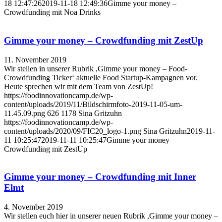
18 12:47:26
2019-11-18 12:49:36
Gimme your money –
Crowdfunding mit Noa Drinks
Gimme your money – Crowdfunding mit ZestUp
11. November 2019
Wir stellen in unserer Rubrik ,Gimme your money – Food-
Crowdfunding Ticker‘ aktuelle Food Startup-Kampagnen vor.
Heute sprechen wir mit dem Team von ZestUp!
https://foodinnovationcamp.de/wp-
content/uploads/2019/11/Bildschirmfoto-2019-11-05-um-
11.45.09.png
626
1178
Sina Gritzuhn
https://foodinnovationcamp.de/wp-
content/uploads/2020/09/FIC20_logo-1.png
Sina Gritzuhn
2019-11-
11 10:25:47
2019-11-11 10:25:47
Gimme your money –
Crowdfunding mit ZestUp
Gimme your money – Crowdfunding mit Inner
Elmt
4. November 2019
Wir stellen euch hier in unserer neuen Rubrik ,Gimme your money –