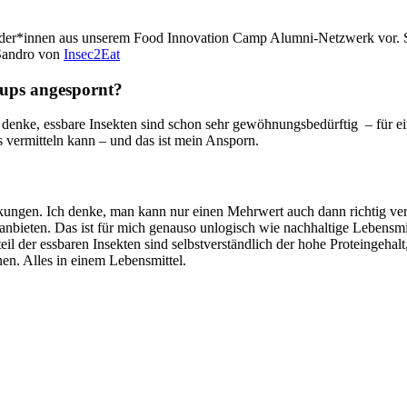
er*innen aus unserem Food Innovation Camp Alumni-Netzwerk vor. Sie
 Sandro von
Insec2Eat
tups angespornt?
denke, essbare Insekten sind schon sehr gewöhnungsbedürftig – für 
 vermitteln kann – und das ist mein Ansporn.
kungen. Ich denke, man kann nur einen Mehrwert auch dann richtig ver
eten. Das ist für mich genauso unlogisch wie nachhaltige Lebensmittel
teil der essbaren Insekten sind selbstverständlich der hohe Proteinge
en. Alles in einem Lebensmittel.