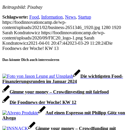
Beitragsbild: Pixabay
Schlagworte:
Food
,
Information
,
News
,
Startup
https://foodinnovationcamp.de/wp-
content/uploads/2021/02/business-2651346_1920.jpg
1280
1920
Sarah Kondratowicz
https://foodinnovationcamp.de/wp-
content/uploads/2020/09/FIC20_logo-1.png
Sarah
Kondratowicz
2021-04-01 20:47:44
2023-03-29 11:28:24
Die
Foodnews der Woche! KW 13
Das könnte Dich auch interessieren
Die wichtigsten Food-
Finanzierungsrunden im Januar 2024
Gimme your money – Crowdinvesting mit fairfood
Die Foodnews der Woche! KW 12
Auf einen Espresso mit Philipp Götz von
Alvego
Gimme your money – Crowdfunding mit