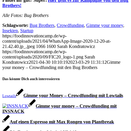
Findet ihr gut? Super!
Hier geht es zur Kampagne von den Bug
Brothers!
Alle Fotos: Bug Brothers
Schlagworte:
Bug Brothers
,
Crowdfunding
,
Gimme your money
,
Insekten
,
Startup
https://foodinnovationcamp.de/wp-
content/uploads/2021/04/WhatsApp-Image-2020-12-20-at-
21.42.40.jp_.jpeg
1066
1600
Sarah Kondratowicz
https://foodinnovationcamp.de/wp-
content/uploads/2020/09/FIC20_logo-1.png
Sarah
Kondratowicz
2021-04-30 10:10:19
2023-03-29 11:31:12
Gimme
your money – Crowdfunding mit den Bug Brothers
Das könnte Dich auch interessieren
Gimme your Money – Crowdfunding mit Lowtails
Lowtails
Gimme your money – Crowdfunding mit
INSNACK
Auf einen Espresso mit Max Rongen von Plantbreak