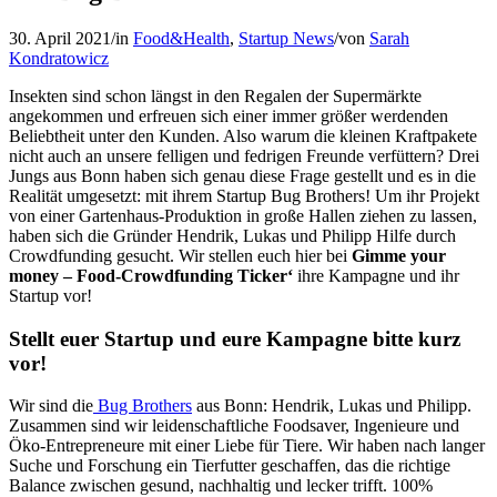
30. April 2021
/
in
Food&Health
,
Startup News
/
von
Sarah
Kondratowicz
Insekten sind schon längst in den Regalen der Supermärkte
angekommen und erfreuen sich einer immer größer werdenden
Beliebtheit unter den Kunden. Also warum die kleinen Kraftpakete
nicht auch an unsere felligen und fedrigen Freunde verfüttern? Drei
Jungs aus Bonn haben sich genau diese Frage gestellt und es in die
Realität umgesetzt: mit ihrem Startup Bug Brothers! Um ihr Projekt
von einer Gartenhaus-Produktion in große Hallen ziehen zu lassen,
haben sich die Gründer Hendrik, Lukas und Philipp Hilfe durch
Crowdfunding gesucht. Wir stellen euch hier bei
Gimme your
money – Food-Crowdfunding Ticker‘
ihre Kampagne und ihr
Startup vor!
Stellt euer Startup und eure Kampagne bitte kurz
vor!
Wir sind die
Bug Brothers
aus Bonn: Hendrik, Lukas und Philipp.
Zusammen sind wir leidenschaftliche Foodsaver, Ingenieure und
Öko-Entrepreneure mit einer Liebe für Tiere. Wir haben nach langer
Suche und Forschung ein Tierfutter geschaffen, das die richtige
Balance zwischen gesund, nachhaltig und lecker trifft. 100%