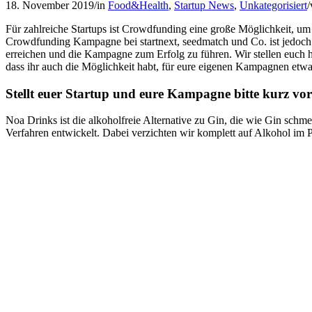
18. November 2019
/
in
Food&Health
,
Startup News
,
Unkategorisiert
/
Für zahlreiche Startups ist Crowdfunding eine große Möglichkeit, u
Crowdfunding Kampagne bei startnext, seedmatch und Co. ist jedoch n
erreichen und die Kampagne zum Erfolg zu führen. Wir stellen euch 
dass ihr auch die Möglichkeit habt, für eure eigenen Kampagnen etwas
Stellt euer Startup und eure Kampagne bitte kurz vor
Noa Drinks ist die alkoholfreie Alternative zu Gin, die wie Gin schm
Verfahren entwickelt. Dabei verzichten wir komplett auf Alkohol im