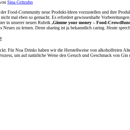
von
Sina Gritzuhn
m der Food-Community neue Produkt-Ideen vorzustellen und ihre Produk
icht mal eben so gemacht. Es erfordert gewissenhafte Vorbereitungen u
hier in unserer neuen Rubrik
,Gimme your money – Food-Crowdfund
 Neues zu lernen. Denn sharing ist ja bekanntlich caring. Heute sprech
!
eckt. Für Noa Drinks haben wir die Herstellweise von alkoholfreien Alt
 Prozess, um auf natürliche Weise den Geruch und Geschmack von Gin n