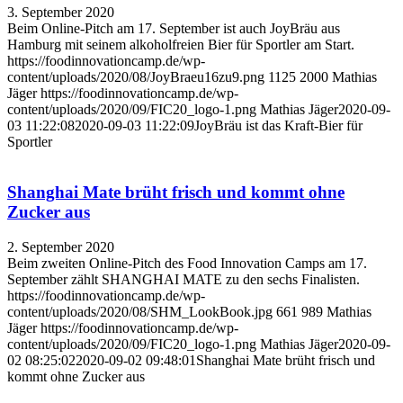
3. September 2020
Beim Online-Pitch am 17. September ist auch JoyBräu aus
Hamburg mit seinem alkoholfreien Bier für Sportler am Start.
https://foodinnovationcamp.de/wp-
content/uploads/2020/08/JoyBraeu16zu9.png
1125
2000
Mathias
Jäger
https://foodinnovationcamp.de/wp-
content/uploads/2020/09/FIC20_logo-1.png
Mathias Jäger
2020-09-
03 11:22:08
2020-09-03 11:22:09
JoyBräu ist das Kraft-Bier für
Sportler
Shanghai Mate brüht frisch und kommt ohne
Zucker aus
2. September 2020
Beim zweiten Online-Pitch des Food Innovation Camps am 17.
September zählt SHANGHAI MATE zu den sechs Finalisten.
https://foodinnovationcamp.de/wp-
content/uploads/2020/08/SHM_LookBook.jpg
661
989
Mathias
Jäger
https://foodinnovationcamp.de/wp-
content/uploads/2020/09/FIC20_logo-1.png
Mathias Jäger
2020-09-
02 08:25:02
2020-09-02 09:48:01
Shanghai Mate brüht frisch und
kommt ohne Zucker aus