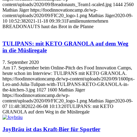
content/uploads/2020/09/Breadonauts_Team1-scaled.jpg
1444
2560
Mathias Jäger
https://foodinnovationcamp.de/wp-
content/uploads/2020/09/FIC20_logo-1.png
Mathias Jäger
2020-09-
10 10:52:38
2021-11-18 09:39:31
Familienunternehmen
BREADONAUTS haut das Brot in die Pfanne
TULIPANS: mit KETO GRANOLA auf dem Weg
in die Müsliregale
7. September 2020
Am 17. September beim Online-Pitch des Food Innovation Camps,
heute schon im Interview: TULIPANS mit KETO GRANOLA.
https://foodinnovationcamp.de/wp-content/uploads/2020/09/1600px-
Leo-and-Julia-Tulipan-with-TULIPANS-KETO-GRANOLA-in-
the-kitchen-3.jpg
1027
1600
Mathias Jäger
https://foodinnovationcamp.de/wp-
content/uploads/2020/09/FIC20_logo-1.png
Mathias Jäger
2020-09-
07 11:48:38
2022-06-08 10:13:20
TULIPANS: mit KETO
GRANOLA auf dem Weg in die Müsliregale
JoyBräu ist das Kraft-Bier für Sportler