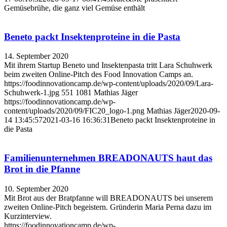
Gemüsebrühe, die ganz viel Gemüse enthält
Beneto packt Insektenproteine in die Pasta
14. September 2020
Mit ihrem Startup Beneto und Insektenpasta tritt Lara Schuhwerk
beim zweiten Online-Pitch des Food Innovation Camps an.
https://foodinnovationcamp.de/wp-content/uploads/2020/09/Lara-
Schuhwerk-1.jpg
551
1081
Mathias Jäger
https://foodinnovationcamp.de/wp-
content/uploads/2020/09/FIC20_logo-1.png
Mathias Jäger
2020-09-
14 13:45:57
2021-03-16 16:36:31
Beneto packt Insektenproteine in
die Pasta
Familienunternehmen BREADONAUTS haut das
Brot in die Pfanne
10. September 2020
Mit Brot aus der Bratpfanne will BREADONAUTS bei unserem
zweiten Online-Pitch begeistern. Gründerin Maria Perna dazu im
Kurzinterview.
https://foodinnovationcamp.de/wp-