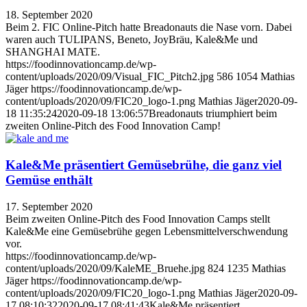
18. September 2020
Beim 2. FIC Online-Pitch hatte Breadonauts die Nase vorn. Dabei
waren auch TULIPANS, Beneto, JoyBräu, Kale&Me und
SHANGHAI MATE.
https://foodinnovationcamp.de/wp-
content/uploads/2020/09/Visual_FIC_Pitch2.jpg
586
1054
Mathias
Jäger
https://foodinnovationcamp.de/wp-
content/uploads/2020/09/FIC20_logo-1.png
Mathias Jäger
2020-09-
18 11:35:24
2020-09-18 13:06:57
Breadonauts triumphiert beim
zweiten Online-Pitch des Food Innovation Camp!
Kale&Me präsentiert Gemüsebrühe, die ganz viel
Gemüse enthält
17. September 2020
Beim zweiten Online-Pitch des Food Innovation Camps stellt
Kale&Me eine Gemüsebrühe gegen Lebensmittelverschwendung
vor.
https://foodinnovationcamp.de/wp-
content/uploads/2020/09/KaleME_Bruehe.jpg
824
1235
Mathias
Jäger
https://foodinnovationcamp.de/wp-
content/uploads/2020/09/FIC20_logo-1.png
Mathias Jäger
2020-09-
17 08:10:32
2020-09-17 08:41:43
Kale&Me präsentiert