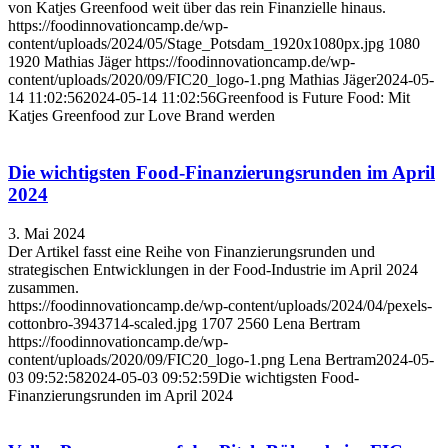
von Katjes Greenfood weit über das rein Finanzielle hinaus.
https://foodinnovationcamp.de/wp-
content/uploads/2024/05/Stage_Potsdam_1920x1080px.jpg
1080
1920
Mathias Jäger
https://foodinnovationcamp.de/wp-
content/uploads/2020/09/FIC20_logo-1.png
Mathias Jäger
2024-05-
14 11:02:56
2024-05-14 11:02:56
Greenfood is Future Food: Mit
Katjes Greenfood zur Love Brand werden
Die wichtigsten Food-Finanzierungsrunden im April
2024
3. Mai 2024
Der Artikel fasst eine Reihe von Finanzierungsrunden und
strategischen Entwicklungen in der Food-Industrie im April 2024
zusammen.
https://foodinnovationcamp.de/wp-content/uploads/2024/04/pexels-
cottonbro-3943714-scaled.jpg
1707
2560
Lena Bertram
https://foodinnovationcamp.de/wp-
content/uploads/2020/09/FIC20_logo-1.png
Lena Bertram
2024-05-
03 09:52:58
2024-05-03 09:52:59
Die wichtigsten Food-
Finanzierungsrunden im April 2024