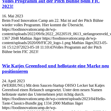
Volles Programm auf der Pitch Bühne beim FIC
2023!
16. Mai 2023
Beim Food Innovation Camp am 22. Mai ist auf der Pitch Bühne
wieder volles Programm. Hier kommt die Übersicht.
https://foodinnovationcamp.de/wp-
content/uploads/2022/09/fic2022_20220519_0613_stefangroenveld
1367
2048
Mathias Jäger
https://foodinnovationcamp.de/wp-
content/uploads/2020/09/FIC20_logo-1.png
Mathias Jäger
2023-05-
16 15:12:07
2023-05-18 11:10:43
Volles Programm auf der Pitch
Bühne beim FIC 2023!
Wie Katjes Greenfood und hellotaste eine Marke neu
positionieren
24. April 2023
(WERBUNG) Mit dem Saucen-Startup OHSO Lecker hat Katjes
Greenfood einen Relaunch umgesetzt. Unter dem neuen Namen
hellotaste startet das Unternehmen jetzt richtig durch.
https://foodinnovationcamp.de/wp-content/uploads/2023/04/Hello-
Taste-Classics-Bundle.jpg
1334
2000
Mathias Jäger
https://foodinnovationcamp.de/wp-