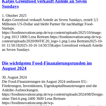
Katjes Greenfood verkauft Anteile an Seven
Sundays
1. Oktober 2025
Katjes Greenfood verkauft Anteile an Seven Sundays, erzielt 3,5
Millionen US-Dollar und bleibt Partner für nachhaltige Food-
Startups.
https://foodinnovationcamp.de/wp-content/uploads/2025/10/image-
1.png
1013
1800
Lena Bertram
https://foodinnovationcamp.de/wp-
content/uploads/2020/09/FIC20_logo-1.png
Lena Bertram
2025-10-
01 11:50:18
2025-10-16 14:50:55
Katjes Greenfood verkauft Anteile
an Seven Sundays
Die wichtigsten Food-Finanzierungsrunden im
August 2024
30. August 2024
Die Food-Finanzierungen im August 2024 umfassen EU-
Förderungen, Investitionen, Eigenkapitalfinanzierungen und die
Anleihe-Aufstockungen.
https://foodinnovationcamp.de/wp-content/uploads/2024/08/Design-
ohne-Titel-6.png
2400
3600
Lena Bertram
https://foodinnovationcamp.de/wp-