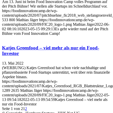
Am 13. Juni ist beim Food Innovation Camp volles Programm auf
der Pitch Bühne! Wir stellen alle Startups im Schnelldurchlauf vor.
https://foodinnovationcamp.de/wp-
content/uploads/2020/07/pitchbuehne_fic2018_web_stefangroenvel
533
800
Mathias Jäger
https://foodinnovationcamp.de/wp-
content/uploads/2020/09/FIC20_logo-1.png
Mathias Jäger
2022-06-
02 08:16:10
2023-05-15 09:29:13
Es geht wieder rund auf der Pitch
Bühne vom Food Innovation Camp!
Katjes Greenfood – viel mehr als nur ein Food-
Investor
13. Mai 2022
(WERBUNG) Katjes Greenfood hat schon viele nachhaltige und
pflanzenbasierte Food-Startups unterstützt, weit über rein finanzielle
Aspekte hinaus.
https://foodinnovationcamp.de/wp-
content/uploads/2021/07/Katjes_Greenfood_RGB_Blattstruktur_Log
1289
2635
Mathias Jäger
https://foodinnovationcamp.de/wp-
content/uploads/2020/09/FIC20_logo-1.png
Mathias Jäger
2022-05-
13 09:54:18
2022-05-13 09:54:59
Katjes Greenfood – viel mehr als
nur ein Food-Investor
Seite 1 von 2
1
2