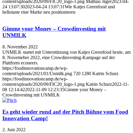
content/uploads/2020/09/FIC20_logo-1.png
Mathias Jäger
2023-04-
24 13:07:30
2023-04-24 13:07:31
Wie Katjes Greenfood und
hellotaste eine Marke neu positionieren
Gimme your Money – Crowdinvesting mit
UNMILK
8. November 2022
UNMILK startet mit Unterstützung von Katjes Greenfood heute, am
8. Novemeber 2022, eine Crowdinvesting-Kampage auf der
Plattform econeers.
https://foodinnovationcamp.de/wp-
content/uploads/2021/01/Unmilk.png
720
1280
Katrin Schurz
https://foodinnovationcamp.de/wp-
content/uploads/2020/09/FIC20_logo-1.png
Katrin Schurz
2022-11-
08 12:14:42
2022-11-09 12:23:35
Gimme your Money –
Crowdinvesting mit UNMILK
Es geht wieder rund auf der Pitch Bühne vom Food
Innovation Camp!
2. Juni 2022