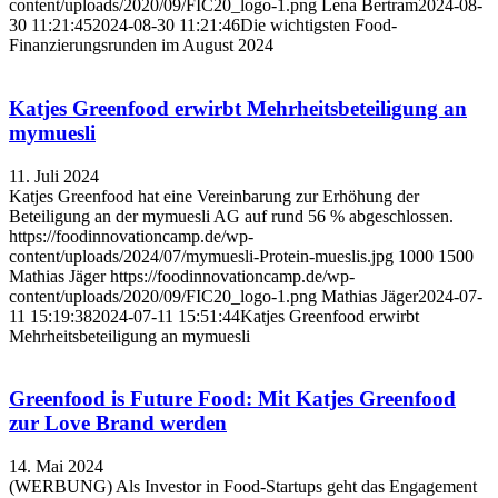
content/uploads/2020/09/FIC20_logo-1.png
Lena Bertram
2024-08-
30 11:21:45
2024-08-30 11:21:46
Die wichtigsten Food-
Finanzierungsrunden im August 2024
Katjes Greenfood erwirbt Mehrheitsbeteiligung an
mymuesli
11. Juli 2024
Katjes Greenfood hat eine Vereinbarung zur Erhöhung der
Beteiligung an der mymuesli AG auf rund 56 % abgeschlossen.
https://foodinnovationcamp.de/wp-
content/uploads/2024/07/mymuesli-Protein-mueslis.jpg
1000
1500
Mathias Jäger
https://foodinnovationcamp.de/wp-
content/uploads/2020/09/FIC20_logo-1.png
Mathias Jäger
2024-07-
11 15:19:38
2024-07-11 15:51:44
Katjes Greenfood erwirbt
Mehrheitsbeteiligung an mymuesli
Greenfood is Future Food: Mit Katjes Greenfood
zur Love Brand werden
14. Mai 2024
(WERBUNG) Als Investor in Food-Startups geht das Engagement