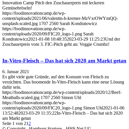
Innovation Camp Pitch den Zuschauerpreis mit leckeren
Gemüsebröseln!
https://foodinnovationcamp.de/wp-
content/uploads/2021/06/valentin-b-kremer-MzVxrOWYmQQ-
unsplash-scaled.jpg
1707
2560
Sarah Kondratowicz
https://foodinnovationcamp.de/wp-
content/uploads/2020/09/FIC20_logo-1.png
Sarah
Kondratowicz
2021-01-08 10:48:35
2023-03-29 11:25:23
Und der
Zuschauerpreis vom 3. FIC-Pitch geht an: Veggie Crumbz!
In-Vitro-Fleisch – Das hat sich 2020 am Markt getan
6. Januar 2021
Es gibt viele gute Gründe, auf den Konsum von Fleisch zu
verzichten. Das boomende In-Vitro-Fleisch kann eine neue Lösung
dafür sein.
https://foodinnovationcamp.de/wp-content/uploads/2020/12/Beef-
Meatballs-scaled.jpg
1707
2560
Simon Uhl
https://foodinnovationcamp.de/wp-
content/uploads/2020/09/FIC20_logo-1.png
Simon Uhl
2021-01-06
13:52:48
2023-03-29 11:35:22
In-Vitro-Fleisch – Das hat sich 2020
am Markt getan
Seite 1 von 2
1
2
© Copyright - Hamburg Startups - HHS Net UG