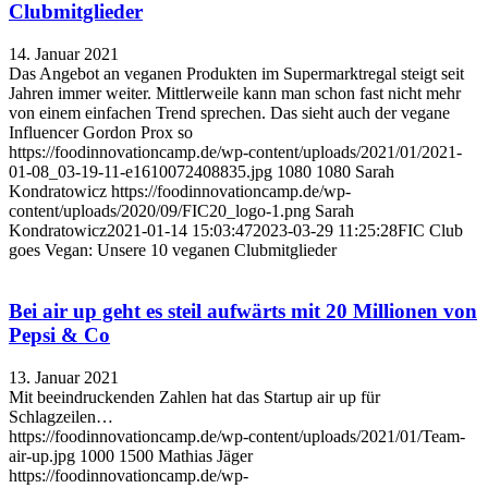
Clubmitglieder
14. Januar 2021
Das Angebot an veganen Produkten im Supermarktregal steigt seit
Jahren immer weiter. Mittlerweile kann man schon fast nicht mehr
von einem einfachen Trend sprechen. Das sieht auch der vegane
Influencer Gordon Prox so
https://foodinnovationcamp.de/wp-content/uploads/2021/01/2021-
01-08_03-19-11-e1610072408835.jpg
1080
1080
Sarah
Kondratowicz
https://foodinnovationcamp.de/wp-
content/uploads/2020/09/FIC20_logo-1.png
Sarah
Kondratowicz
2021-01-14 15:03:47
2023-03-29 11:25:28
FIC Club
goes Vegan: Unsere 10 veganen Clubmitglieder
Bei air up geht es steil aufwärts mit 20 Millionen von
Pepsi & Co
13. Januar 2021
Mit beeindruckenden Zahlen hat das Startup air up für
Schlagzeilen…
https://foodinnovationcamp.de/wp-content/uploads/2021/01/Team-
air-up.jpg
1000
1500
Mathias Jäger
https://foodinnovationcamp.de/wp-