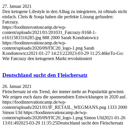
27. Januar 2021
Den ketogene Lifestyle in den Alltag zu integrieren, ist oftmals nicht
einfach. Chris & Sonja haben die perfekte Lösung gefunden:
Fatcrazy.
https://foodinnovationcamp.de/wp-
content/uploads/2021/01/201031_Fatcrazy-9168-1-
e1611583316285.jpg
888
2000
Sarah Kondratowicz
https://foodinnovationcamp.de/wp-
content/uploads/2020/09/FIC20_logo-1.png
Sarah
Kondratowicz
2021-01-27 14:23:22
2023-03-29 11:25:46
keTo-Go:
Wie Fatcrazy den ketogenen Markt revolutioniert
Deutschland sucht den Fleischersatz
26. Januar 2021
Fleischersatz ist ein Trend, der immer mehr an Popularität gewinnt.
Wir zeigen euch dazu die spannendsten Entwicklungen in 2020 auf.
https://foodinnovationcamp.de/wp-
content/uploads/2021/01/IF_RETAIL_WEGMANS.png
1333
2000
Simon Uhl
https://foodinnovationcamp.de/wp-
content/uploads/2020/09/FIC20_logo-1.png
Simon Uhl
2021-01-26
13:01:49
2023-03-29 11:35:25
Deutschland sucht den Fleischersatz