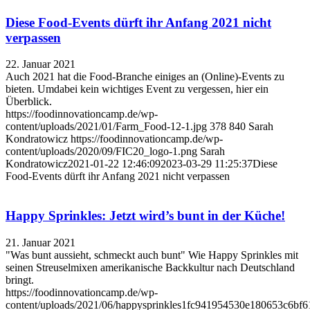
Diese Food-Events dürft ihr Anfang 2021 nicht
verpassen
22. Januar 2021
Auch 2021 hat die Food-Branche einiges an (Online)-Events zu
bieten. Umdabei kein wichtiges Event zu vergessen, hier ein
Überblick.
https://foodinnovationcamp.de/wp-
content/uploads/2021/01/Farm_Food-12-1.jpg
378
840
Sarah
Kondratowicz
https://foodinnovationcamp.de/wp-
content/uploads/2020/09/FIC20_logo-1.png
Sarah
Kondratowicz
2021-01-22 12:46:09
2023-03-29 11:25:37
Diese
Food-Events dürft ihr Anfang 2021 nicht verpassen
Happy Sprinkles: Jetzt wird’s bunt in der Küche!
21. Januar 2021
"Was bunt aussieht, schmeckt auch bunt" Wie Happy Sprinkles mit
seinen Streuselmixen amerikanische Backkultur nach Deutschland
bringt.
https://foodinnovationcamp.de/wp-
content/uploads/2021/06/happysprinkles1fc941954530e180653c6b