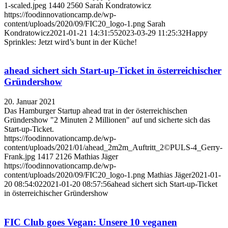
1-scaled.jpeg
1440
2560
Sarah Kondratowicz
https://foodinnovationcamp.de/wp-
content/uploads/2020/09/FIC20_logo-1.png
Sarah
Kondratowicz
2021-01-21 14:31:55
2023-03-29 11:25:32
Happy
Sprinkles: Jetzt wird’s bunt in der Küche!
ahead sichert sich Start-up-Ticket in österreichischer
Gründershow
20. Januar 2021
Das Hamburger Startup ahead trat in der österreichischen
Gründershow "2 Minuten 2 Millionen" auf und sicherte sich das
Start-up-Ticket.
https://foodinnovationcamp.de/wp-
content/uploads/2021/01/ahead_2m2m_Auftritt_2©PULS-4_Gerry-
Frank.jpg
1417
2126
Mathias Jäger
https://foodinnovationcamp.de/wp-
content/uploads/2020/09/FIC20_logo-1.png
Mathias Jäger
2021-01-
20 08:54:02
2021-01-20 08:57:56
ahead sichert sich Start-up-Ticket
in österreichischer Gründershow
FIC Club goes Vegan: Unsere 10 veganen