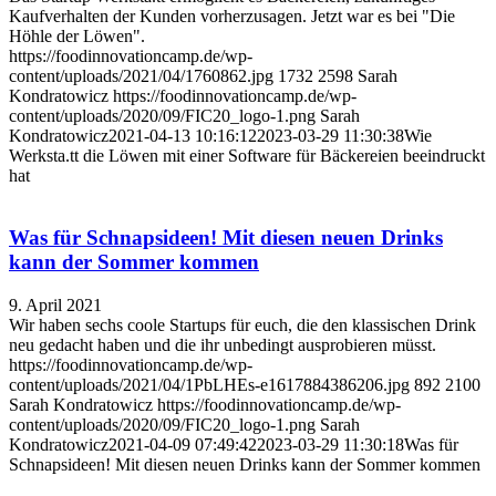
Kaufverhalten der Kunden vorherzusagen. Jetzt war es bei "Die
Höhle der Löwen".
https://foodinnovationcamp.de/wp-
content/uploads/2021/04/1760862.jpg
1732
2598
Sarah
Kondratowicz
https://foodinnovationcamp.de/wp-
content/uploads/2020/09/FIC20_logo-1.png
Sarah
Kondratowicz
2021-04-13 10:16:12
2023-03-29 11:30:38
Wie
Werksta.tt die Löwen mit einer Software für Bäckereien beeindruckt
hat
Was für Schnapsideen! Mit diesen neuen Drinks
kann der Sommer kommen
9. April 2021
Wir haben sechs coole Startups für euch, die den klassischen Drink
neu gedacht haben und die ihr unbedingt ausprobieren müsst.
https://foodinnovationcamp.de/wp-
content/uploads/2021/04/1PbLHEs-e1617884386206.jpg
892
2100
Sarah Kondratowicz
https://foodinnovationcamp.de/wp-
content/uploads/2020/09/FIC20_logo-1.png
Sarah
Kondratowicz
2021-04-09 07:49:42
2023-03-29 11:30:18
Was für
Schnapsideen! Mit diesen neuen Drinks kann der Sommer kommen