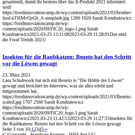
gesammelt, damit ihr bestens über das It-Produkt 2021 informiert
seid!
https://foodinnovationcamp.de/wp-content/uploads/2021/03/heather-
ford-nTHMvQzQt_A-unsplash.jpg
1280
1920
Sarah Kondratowicz
https://foodinnovationcamp.de/wp-
content/uploads/2020/09/FIC20_logo-1.png
Sarah
Kondratowicz
2021-03-25 12:11:08
2023-03-29 11:28:01
Das sind
die Food Trends 2021!
Insekten für die Raubkatzen: Beneto hat den Schritt
vor die Löwen gewagt
23. März 2021
Lara Schuhwerk hat sich mit Beneto in "Die Höhle der Löwen"
gewagt und berichtet im Interview, was sie alles erlebt und
mitgenommen hat.
https://foodinnovationcamp.de/wp-content/uploads/2021/03/Beneto-
scaled.jpg
1707
2560
Sarah Kondratowicz
https://foodinnovationcamp.de/wp-
content/uploads/2020/09/FIC20_logo-1.png
Sarah
Kondratowicz
2021-03-23 11:42:53
2023-03-29 11:27:55
Insekten für
die Raubkatzen: Beneto hat den Schritt vor die Löwen gewagt
Seite 3 von 10
‹
1
2
3
4
5
›
»
© Copyright - Hamburg Startups - HHS Net UG