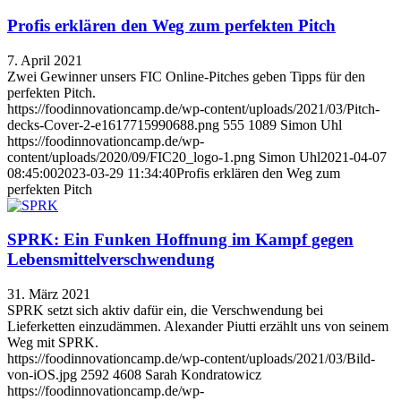
Profis erklären den Weg zum perfekten Pitch
7. April 2021
Zwei Gewinner unsers FIC Online-Pitches geben Tipps für den
perfekten Pitch.
https://foodinnovationcamp.de/wp-content/uploads/2021/03/Pitch-
decks-Cover-2-e1617715990688.png
555
1089
Simon Uhl
https://foodinnovationcamp.de/wp-
content/uploads/2020/09/FIC20_logo-1.png
Simon Uhl
2021-04-07
08:45:00
2023-03-29 11:34:40
Profis erklären den Weg zum
perfekten Pitch
SPRK: Ein Funken Hoffnung im Kampf gegen
Lebensmittelverschwendung
31. März 2021
SPRK setzt sich aktiv dafür ein, die Verschwendung bei
Lieferketten einzudämmen. Alexander Piutti erzählt uns von seinem
Weg mit SPRK.
https://foodinnovationcamp.de/wp-content/uploads/2021/03/Bild-
von-iOS.jpg
2592
4608
Sarah Kondratowicz
https://foodinnovationcamp.de/wp-