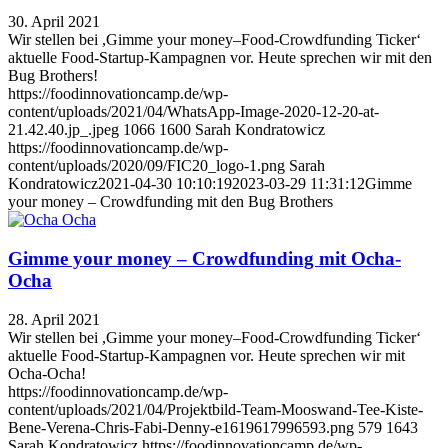
30. April 2021
Wir stellen bei ,Gimme your money–Food-Crowdfunding Ticker‘
aktuelle Food-Startup-Kampagnen vor. Heute sprechen wir mit den
Bug Brothers!
https://foodinnovationcamp.de/wp-
content/uploads/2021/04/WhatsApp-Image-2020-12-20-at-
21.42.40.jp_.jpeg
1066
1600
Sarah Kondratowicz
https://foodinnovationcamp.de/wp-
content/uploads/2020/09/FIC20_logo-1.png
Sarah
Kondratowicz
2021-04-30 10:10:19
2023-03-29 11:31:12
Gimme
your money – Crowdfunding mit den Bug Brothers
Gimme your money – Crowdfunding mit Ocha-
Ocha
28. April 2021
Wir stellen bei ,Gimme your money–Food-Crowdfunding Ticker‘
aktuelle Food-Startup-Kampagnen vor. Heute sprechen wir mit
Ocha-Ocha!
https://foodinnovationcamp.de/wp-
content/uploads/2021/04/Projektbild-Team-Mooswand-Tee-Kiste-
Bene-Verena-Chris-Fabi-Denny-e1619617996593.png
579
1643
Sarah Kondratowicz
https://foodinnovationcamp.de/wp-