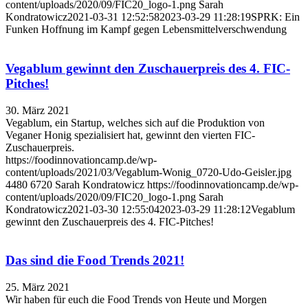
content/uploads/2020/09/FIC20_logo-1.png
Sarah
Kondratowicz
2021-03-31 12:52:58
2023-03-29 11:28:19
SPRK: Ein
Funken Hoffnung im Kampf gegen Lebensmittelverschwendung
Vegablum gewinnt den Zuschauerpreis des 4. FIC-
Pitches!
30. März 2021
Vegablum, ein Startup, welches sich auf die Produktion von
Veganer Honig spezialisiert hat, gewinnt den vierten FIC-
Zuschauerpreis.
https://foodinnovationcamp.de/wp-
content/uploads/2021/03/Vegablum-Wonig_0720-Udo-Geisler.jpg
4480
6720
Sarah Kondratowicz
https://foodinnovationcamp.de/wp-
content/uploads/2020/09/FIC20_logo-1.png
Sarah
Kondratowicz
2021-03-30 12:55:04
2023-03-29 11:28:12
Vegablum
gewinnt den Zuschauerpreis des 4. FIC-Pitches!
Das sind die Food Trends 2021!
25. März 2021
Wir haben für euch die Food Trends von Heute und Morgen