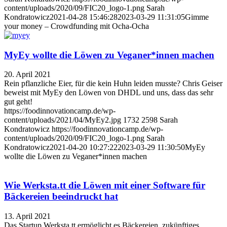
content/uploads/2020/09/FIC20_logo-1.png
Sarah
Kondratowicz
2021-04-28 15:46:28
2023-03-29 11:31:05
Gimme
your money – Crowdfunding mit Ocha-Ocha
MyEy wollte die Löwen zu Veganer*innen machen
20. April 2021
Rein pflanzliche Eier, für die kein Huhn leiden musste? Chris Geiser
beweist mit MyEy den Löwen von DHDL und uns, dass das sehr
gut geht!
https://foodinnovationcamp.de/wp-
content/uploads/2021/04/MyEy2.jpg
1732
2598
Sarah
Kondratowicz
https://foodinnovationcamp.de/wp-
content/uploads/2020/09/FIC20_logo-1.png
Sarah
Kondratowicz
2021-04-20 10:27:22
2023-03-29 11:30:50
MyEy
wollte die Löwen zu Veganer*innen machen
Wie Werksta.tt die Löwen mit einer Software für
Bäckereien beeindruckt hat
13. April 2021
Das Startup Werksta.tt ermöglicht es Bäckereien, zukünftiges