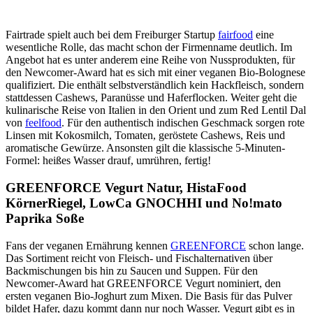
Fairtrade spielt auch bei dem Freiburger Startup
fairfood
eine
wesentliche Rolle, das macht schon der Firmenname deutlich. Im
Angebot hat es unter anderem eine Reihe von Nussprodukten, für
den Newcomer-Award hat es sich mit einer veganen Bio-Bolognese
qualifiziert. Die enthält selbstverständlich kein Hackfleisch, sondern
stattdessen Cashews, Paranüsse und Haferflocken. Weiter geht die
kulinarische Reise von Italien in den Orient und zum Red Lentil Dal
von
feelfood
. Für den authentisch indischen Geschmack sorgen rote
Linsen mit Kokosmilch, Tomaten, geröstete Cashews, Reis und
aromatische Gewürze. Ansonsten gilt die klassische 5-Minuten-
Formel: heißes Wasser drauf, umrühren, fertig!
GREENFORCE Vegurt Natur, HistaFood
KörnerRiegel, LowCa GNOCHHI und No!mato
Paprika Soße
Fans der veganen Ernährung kennen
GREENFORCE
schon lange.
Das Sortiment reicht von Fleisch- und Fischalternativen über
Backmischungen bis hin zu Saucen und Suppen. Für den
Newcomer-Award hat GREENFORCE Vegurt nominiert, den
ersten veganen Bio-Joghurt zum Mixen. Die Basis für das Pulver
bildet Hafer, dazu kommt dann nur noch Wasser. Vegurt gibt es in