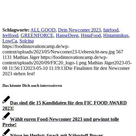
Schlagworte:
ALL GOOD
,
Dein Newcomer 2023
,
fairfood
,
feelfood
,
GREENFORCE
,
HanseDeeg
,
HistaFood
,
Histaminikus
,
LowCa
,
Solcina
https://foodinnovationcamp.de/wp-
content/uploads/2023/05/Newcomer23-Uebersicht-neu.jpg
567
1131
Mathias Jäger
https://foodinnovationcamp.de/wp-
content/uploads/2020/09/FIC20_logo-1.png
Mathias Jäger
2023-05-
08 11:56:13
2023-05-10 11:19:13
Die Finalisten für den Newcomer
2023 stehen fest!
Das könnte Dich auch interessieren
Das sind die 15 Kandidaten für den FIC FOOD AWARD
2023!
Wählt euren Food-Newcomer 2023 und gewinnt tolle
Preise!
Nüsse im Herbst: Snack mit Nährstoff-Power