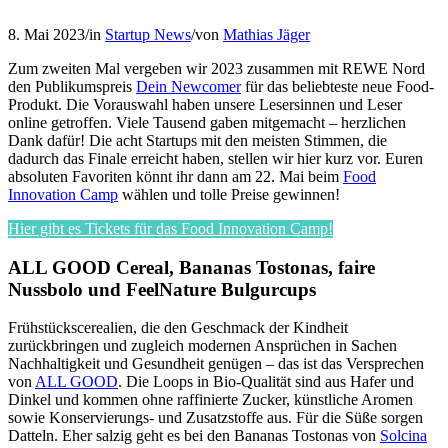
8. Mai 2023
/
in
Startup News
/
von
Mathias Jäger
Zum zweiten Mal vergeben wir 2023 zusammen mit REWE Nord
den Publikumspreis
Dein Newcomer
für das beliebteste neue Food-
Produkt. Die Vorauswahl haben unsere Lesersinnen und Leser
online getroffen. Viele Tausend gaben mitgemacht – herzlichen
Dank dafür! Die acht Startups mit den meisten Stimmen, die
dadurch das Finale erreicht haben, stellen wir hier kurz vor. Euren
absoluten Favoriten könnt ihr dann am 22. Mai beim
Food
Innovation Camp
wählen und tolle Preise gewinnen!
Hier gibt es Tickets für das Food Innovation Camp!
ALL GOOD Cereal, Bananas Tostonas, faire
Nussbolo und FeelNature Bulgurcups
Frühstückscerealien, die den Geschmack der Kindheit
zurückbringen und zugleich modernen Ansprüchen in Sachen
Nachhaltigkeit und Gesundheit genügen – das ist das Versprechen
von
ALL GOOD
. Die Loops in Bio-Qualität sind aus Hafer und
Dinkel und kommen ohne raffinierte Zucker, künstliche Aromen
sowie Konservierungs- und Zusatzstoffe aus. Für die Süße sorgen
Datteln. Eher salzig geht es bei den Bananas Tostonas von
Solcina