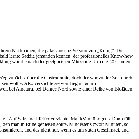
on ihrem Nachnamen, die pakistanische Version von „König“. Die
 bald lernte Saddia jemanden kennen, der professionelles Know-how
icklung war die nach der geeignetsten Minzsorte. Um die 50 standen
Weg zunächst über die Gastronomie, doch der war zu der Zeit durch
etzen wollte. Also versuchte sie von Beginn an im
weit bei Alnatura, bei Denree Nord sowie einer Reihe von Bioläden
igt. Auf Salz und Pfeffer verzichtet MalikMint übrigens. Dann fällt
n, den man in Ruhe genießen sollte. Mindestens zwölf Minuten, so
 konsumieren, und das nicht nur, wenn es um guten Geschmack und