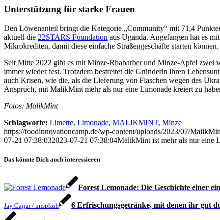
Unterstützung für starke Frauen
Den Löwenanteil bringt die Kategorie „Community“ mit 71,4 Punkten. D
aktuell die
22STARS Foundation
aus Uganda. Angefangen hat es mit 
Mikrokrediten, damit diese einfache Straßengeschäfte starten können. E
Seit Mitte 2022 gibt es mit Minze-Rhabarber und Minze-Apfel zwei weit
immer wieder fest. Trotzdem bestreitet die Gründerin ihren Lebensunt
auch Krisen, wie die, als die Lieferung von Flaschen wegen des Ukrai
Anspruch, mit MalikMint mehr als nur eine Limonade kreiert zu habe
Fotos: MalikMint
Schlagworte:
Limette
,
Limonade
,
MALIKMINT
,
Minze
https://foodinnovationcamp.de/wp-content/uploads/2023/07/MalikMin
07-21 07:38:03
2023-07-21 07:38:04
MalikMint ist mehr als nur eine
Das könnte Dich auch interessieren
Forest Lemonade: Die Geschichte einer ei
6 Erfrischungsgetränke, mit denen ihr gut
Jay Gajjar / unsplash