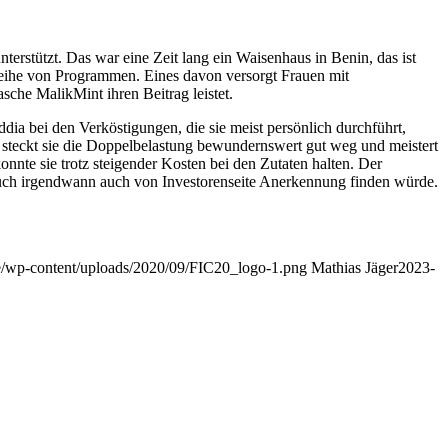
erstützt. Das war eine Zeit lang ein Waisenhaus in Benin, das ist
Reihe von Programmen. Eines davon versorgt Frauen mit
asche MalikMint ihren Beitrag leistet.
dia bei den Verköstigungen, die sie meist persönlich durchführt,
er steckt sie die Doppelbelastung bewundernswert gut weg und meistert
nnte sie trotz steigender Kosten bei den Zutaten halten. Der
pruch irgendwann auch von Investorenseite Anerkennung finden würde.
de/wp-content/uploads/2020/09/FIC20_logo-1.png
Mathias Jäger
2023-