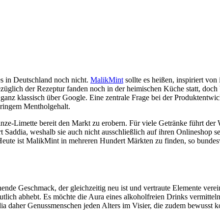
es in Deutschland noch nicht.
MalikMint
sollte es heißen, inspiriert v
züglich der Rezeptur fanden noch in der heimischen Küche statt, doch
ie ganz klassisch über Google. Eine zentrale Frage bei der Produktentw
eringem Mentholgehalt.
-Limette bereit den Markt zu erobern. Für viele Getränke führt der 
 Saddia, weshalb sie auch nicht ausschließlich auf ihren Onlineshop s
Heute ist MalikMint in mehreren Hundert Märkten zu finden, so bundes
ende Geschmack, der gleichzeitig neu ist und vertraute Elemente verein
tlich abhebt. Es möchte die Aura eines alkoholfreien Drinks vermittel
ddia daher Genussmenschen jeden Alters im Visier, die zudem bewusst