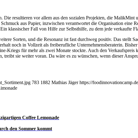
ie resultieren vor allem aus den sozialen Projekten, die MalikMint unt
Schmuck aus Papier, inzwischen verantwortet die Organisation eine 
in klassischer Fall von Hilfe zur Selbsthilfe, zu dem jede verkaufte Fl
ere Sorten, und die Resonanz ist fast durchweg positiv. Das stellt Sad
erhalt noch in Vollzeit als freiberufliche Unternehmensberaterin. Bish
ne-Kriegs für mehr als zwei Monate stockte. Auch den Verkaufspreis ko
n, treibt sie weiter voran. Da wäre es zu wünschen, wenn dieser Ans
t_Sortiment.jpg
783
1882
Mathias Jäger
https://foodinnovationcamp.
 Limonade
nzigartigen Coffee Lemonade
 durch den Sommer kommt