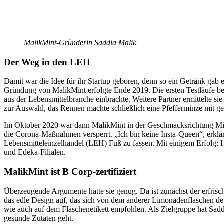
MalikMint-Gründerin Saddia Malik
Der Weg in den LEH
Damit war die Idee für ihr Startup geboren, denn so ein Getränk gab 
Gründung von MalikMint erfolgte Ende 2019. Die ersten Testläufe be
aus der Lebensmittelbranche einbrachte. Weitere Partner ermittelte s
zur Auswahl, das Rennen machte schließlich eine Pfefferminze mit g
Im Oktober 2020 war dann MalikMint in der Geschmacksrichtung Minze
die Corona-Maßnahmen versperrt. „Ich bin keine Insta-Queen“, erklärt
Lebensmitteleinzelhandel (LEH) Fuß zu fassen. Mit einigem Erfolg: 
und Edeka-Filialen.
MalikMint ist B Corp-zertifiziert
Überzeugende Argumente hatte sie genug. Da ist zunächst der erfrisch
das edle Design auf, das sich von dem anderer Limonadenflaschen deu
wie auch auf dem Flaschenetikett empfohlen. Als Zielgruppe hat Sa
gesunde Zutaten geht.