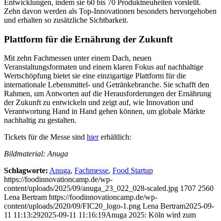
Entwicklungen, indem sie 60 bis 70 Produktneuheiten vorstellt.
Zehn davon werden als Top-Innovationen besonders hervorgehoben
und erhalten so zusätzliche Sichtbarkeit.
Plattform für die Ernährung der Zukunft
Mit zehn Fachmessen unter einem Dach, neuen
Veranstaltungsformaten und einem klaren Fokus auf nachhaltige
Wertschöpfung bietet sie eine einzigartige Plattform für die
internationale Lebensmittel- und Getränkebranche. Sie schafft den
Rahmen, um Antworten auf die Herausforderungen der Ernährung
der Zukunft zu entwickeln und zeigt auf, wie Innovation und
Verantwortung Hand in Hand gehen können, um globale Märkte
nachhaltig zu gestalten.
Tickets für die Messe sind
hier
erhältlich:
Bildmaterial: Anuga
Schlagworte:
Anuga
,
Fachmesse
,
Food Startup
https://foodinnovationcamp.de/wp-
content/uploads/2025/09/anuga_23_022_028-scaled.jpg
1707
2560
Lena Bertram
https://foodinnovationcamp.de/wp-
content/uploads/2020/09/FIC20_logo-1.png
Lena Bertram
2025-09-
11 11:13:29
2025-09-11 11:16:19
Anuga 2025: Köln wird zum