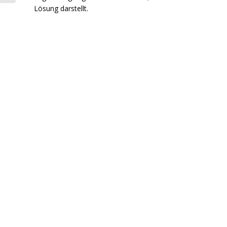
beim FIC
Lösung darstellt.
FOOD
AWARD“