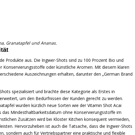
ma, Granatapfel und Ananas.
tät
nde Produkte aus. Die Ingwer-Shots sind zu 100 Prozent Bio und
der Konservierungsstoffe oder künstliche Aromen. Mit diesem klaren
n verschiedene Auszeichnungen erhalten, darunter den „German Brand
ots spezialisiert und brachte diese Kategorie als Erstes in
g erweitert, um den Bedürfnissen der Kunden gerecht zu werden.
tapfel wurden kürzlich neue Sorten wie der Vitamin Shot Acai
ss das Mindesthaltbarkeitsdatum ohne Konservierungsstoffe im
stlichen Zusätzen wird bei Kloster Kitchen konsequent vermieden,
eisten. Hervorzuheben ist auch die Tatsache, dass die Ingwer-Shots
, sondern auch für Vertriebspartner eine praktische und flexible