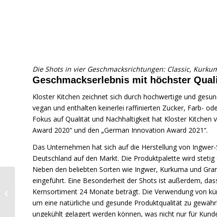
Die Shots in vier Geschmacksrichtungen: Classic, Kurku
Geschmackserlebnis mit höchster Quali
Kloster Kitchen zeichnet sich durch hochwertige und gesu
vegan und enthalten keinerlei raffinierten Zucker, Farb- o
Fokus auf Qualität und Nachhaltigkeit hat Kloster Kitche
Award 2020“ und den „German Innovation Award 2021“.
Das Unternehmen hat sich auf die Herstellung von Ingwer-Sh
Deutschland auf den Markt. Die Produktpalette wird steti
Neben den beliebten Sorten wie Ingwer, Kurkuma und Grana
Onshii:
eingeführt. Eine Besonderheit der Shots ist außerdem, da
„Bewerbt
Kernsortiment 24 Monate beträgt. Die Verwendung von kün
euch
um eine natürliche und gesunde Produktqualität zu gewährl
unbedingt
ungekühlt gelagert werden können, was nicht nur für Kunden