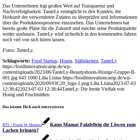
Das Unternehmen legt großen Wert auf Transparenz und
Nachverfolgbarkeit. TanteLy ermöglicht es den Kunden, die
Herkunft der verwendeten Zutaten zu überprüfen und Informationen
über die Produktionsprozesse einzusehen. Das Unternehmen hat
bereits große Pläne für die Zukunft und möchte seine Produktpalette
weiter ausbauen. TanteLy wird sicherlich in den kommenden Jahren
noch viel von sich hören lassen.
Fotos: TanteLy.
Schlagworte:
Food Startup
,
Honig
,
Süßigkeiten
,
TanteLy
https://foodinnovationcamp.de/wp-
content/uploads/2023/06/TanteLy-Beautyshoots-Honige-Gruppe-II-
001.jpg
643
1000
Lilia Lisina
https://foodinnovationcamp.de/wp-
content/uploads/2020/09/FIC20_logo-1.png
Lilia Lisina
2023-07-03
12:38:42
2023-07-03 12:38:44
TanteLy: Die breite Vielfalt von
Honig und Fruchtsüßen
Das könnte Dich auch interessieren
Kann Mamas Falafelteig die Löwen zum
RTL / Frank W. Hempel
Lachen bringen?