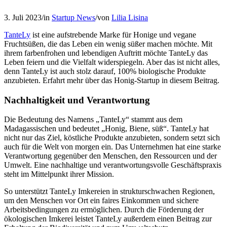
3. Juli 2023
/
in
Startup News
/
von
Lilia Lisina
TanteLy
ist eine aufstrebende Marke für Honige und vegane
Fruchtsüßen, die das Leben ein wenig süßer machen möchte. Mit
ihrem farbenfrohen und lebendigen Auftritt möchte TanteLy das
Leben feiern und die Vielfalt widerspiegeln. Aber das ist nicht alles,
denn TanteLy ist auch stolz darauf, 100% biologische Produkte
anzubieten. Erfahrt mehr über das Honig-Startup in diesem Beitrag.
Nachhaltigkeit und Verantwortung
Die Bedeutung des Namens „TanteLy“ stammt aus dem
Madagassischen und bedeutet „Honig, Biene, süß“. TanteLy hat
nicht nur das Ziel, köstliche Produkte anzubieten, sondern setzt sich
auch für die Welt von morgen ein. Das Unternehmen hat eine starke
Verantwortung gegenüber den Menschen, den Ressourcen und der
Umwelt. Eine nachhaltige und verantwortungsvolle Geschäftspraxis
steht im Mittelpunkt ihrer Mission.
So unterstützt TanteLy Imkereien in strukturschwachen Regionen,
um den Menschen vor Ort ein faires Einkommen und sichere
Arbeitsbedingungen zu ermöglichen. Durch die Förderung der
ökologischen Imkerei leistet TanteLy außerdem einen Beitrag zur