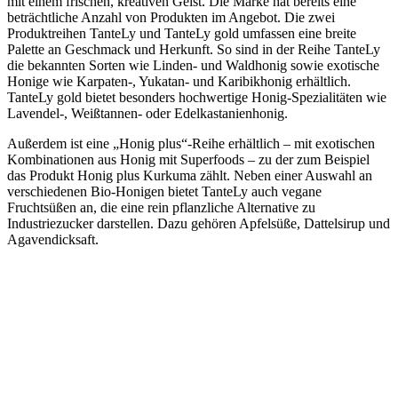
mit einem frischen, kreativen Geist. Die Marke hat bereits eine
beträchtliche Anzahl von Produkten im Angebot. Die zwei
Produktreihen TanteLy und TanteLy gold umfassen eine breite
Palette an Geschmack und Herkunft. So sind in der Reihe TanteLy
die bekannten Sorten wie Linden- und Waldhonig sowie exotische
Honige wie Karpaten-, Yukatan- und Karibikhonig erhältlich.
TanteLy gold bietet besonders hochwertige Honig-Spezialitäten wie
Lavendel-, Weißtannen- oder Edelkastanienhonig.
Außerdem ist eine „Honig plus“-Reihe erhältlich – mit exotischen
Kombinationen aus Honig mit Superfoods – zu der zum Beispiel
das Produkt Honig plus Kurkuma zählt. Neben einer Auswahl an
verschiedenen Bio-Honigen bietet TanteLy auch vegane
Fruchtsüßen an, die eine rein pflanzliche Alternative zu
Industriezucker darstellen. Dazu gehören Apfelsüße, Dattelsirup und
Agavendicksaft.