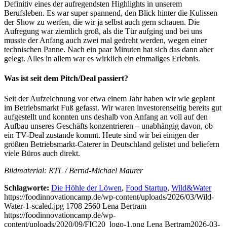
Definitiv eines der aufregendsten Highlights in unserem
Berufsleben. Es war super spannend, den Blick hinter die Kulissen
der Show zu werfen, die wir ja selbst auch gern schauen. Die
Aufregung war ziemlich groß, als die Tür aufging und bei uns
musste der Anfang auch zwei mal gedreht werden, wegen einer
technischen Panne. Nach ein paar Minuten hat sich das dann aber
gelegt. Alles in allem war es wirklich ein einmaliges Erlebnis.
Was ist seit dem Pitch/Deal passiert?
Seit der Aufzeichnung vor etwa einem Jahr haben wir wie geplant
im Betriebsmarkt Fuß gefasst. Wir waren investorenseitig bereits gut
aufgestellt und konnten uns deshalb von Anfang an voll auf den
Aufbau unseres Geschäfts konzentrieren – unabhängig davon, ob
ein TV-Deal zustande kommt. Heute sind wir bei einigen der
größten Betriebsmarkt-Caterer in Deutschland gelistet und beliefern
viele Büros auch direkt.
Bildmaterial: RTL / Bernd-Michael Maurer
Schlagworte:
Die Höhle der Löwen
,
Food Startup
,
Wild&Water
https://foodinnovationcamp.de/wp-content/uploads/2026/03/Wild-
Water-1-scaled.jpg
1708
2560
Lena Bertram
https://foodinnovationcamp.de/wp-
content/uploads/2020/09/FIC20_logo-1.png
Lena Bertram
2026-03-