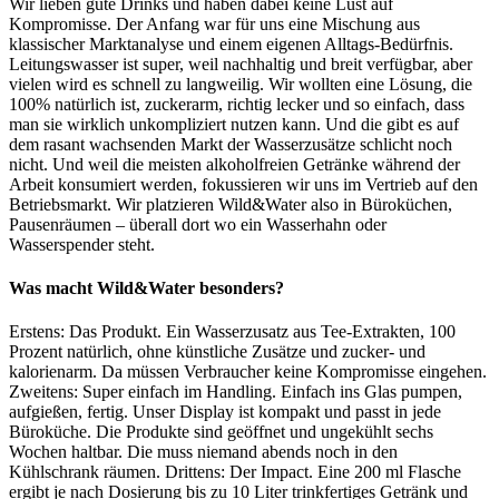
Wir lieben gute Drinks und haben dabei keine Lust auf
Kompromisse. Der Anfang war für uns eine Mischung aus
klassischer Marktanalyse und einem eigenen Alltags-Bedürfnis.
Leitungswasser ist super, weil nachhaltig und breit verfügbar, aber
vielen wird es schnell zu langweilig. Wir wollten eine Lösung, die
100% natürlich ist, zuckerarm, richtig lecker und so einfach, dass
man sie wirklich unkompliziert nutzen kann. Und die gibt es auf
dem rasant wachsenden Markt der Wasserzusätze schlicht noch
nicht. Und weil die meisten alkoholfreien Getränke während der
Arbeit konsumiert werden, fokussieren wir uns im Vertrieb auf den
Betriebsmarkt. Wir platzieren Wild&Water also in Büroküchen,
Pausenräumen – überall dort wo ein Wasserhahn oder
Wasserspender steht.
Was macht Wild&Water besonders?
Erstens: Das Produkt. Ein Wasserzusatz aus Tee-Extrakten, 100
Prozent natürlich, ohne künstliche Zusätze und zucker- und
kalorienarm. Da müssen Verbraucher keine Kompromisse eingehen.
Zweitens: Super einfach im Handling. Einfach ins Glas pumpen,
aufgießen, fertig. Unser Display ist kompakt und passt in jede
Büroküche. Die Produkte sind geöffnet und ungekühlt sechs
Wochen haltbar. Die muss niemand abends noch in den
Kühlschrank räumen. Drittens: Der Impact. Eine 200 ml Flasche
ergibt je nach Dosierung bis zu 10 Liter trinkfertiges Getränk und