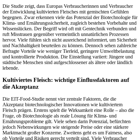
Die Studie zeigt, dass Europas Verbraucherinnen und Verbraucher
der Entwicklung kultivierten Fleisches mit gemischten Gefühlen
begegnen. Zwar erkennen viele das Potenzial der Biotechnologie für
Klima- und Ernährungssicherheit, zugleich bestehen Vorbehalte und
Wissenslücken. Der Begriff wird oft mit Gentechnik verbunden und
ruft Misstrauen gegenüber vermeintlich unnatürlichen Prozessen
hervor. Viele fühlen sich nicht ausreichend informiert, um Sicherheit
und Nachhaltigkeit beurteilen zu können. Dennoch sehen zahlreiche
Befragte Vorteile wie weniger Tierleid, geringere Umweltbelastung
und kontrollierte Produktion. Die Einstellung variiert: Jüngere und
städtische Menschen sind aufgeschlossener als ältere oder ländlich
lebende.
Kultiviertes Fleisch: wichtige Einflussfaktoren auf
die Akzeptanz
Die EIT-Food-Studie nennt vier zentrale Faktoren, die die
Akzeptanz biotechnologischer Innovationen wie kultiviertem
Fleisch prägen. Erstens spielt die Wirksamkeit eine Rolle – also die
Frage, ob Biotechnologie als reale Lösung für Klima- und
Ernährungsprobleme gilt. Viele sehen darin Potenzial, befürchten
jedoch Nebenwirkungen wie steigende Preise oder eine stärkere
Marktmacht großer Konzerne. Zweitens geht es um Fairness, also
ob Vorteile und Risiken gerecht verteilt sind. Viele Verbraucher