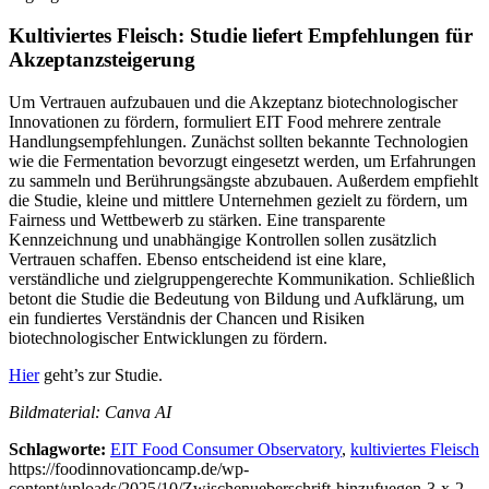
Kultiviertes Fleisch: Studie liefert Empfehlungen für
Akzeptanzsteigerung
Um Vertrauen aufzubauen und die Akzeptanz biotechnologischer
Innovationen zu fördern, formuliert EIT Food mehrere zentrale
Handlungsempfehlungen. Zunächst sollten bekannte Technologien
wie die Fermentation bevorzugt eingesetzt werden, um Erfahrungen
zu sammeln und Berührungsängste abzubauen. Außerdem empfiehlt
die Studie, kleine und mittlere Unternehmen gezielt zu fördern, um
Fairness und Wettbewerb zu stärken. Eine transparente
Kennzeichnung und unabhängige Kontrollen sollen zusätzlich
Vertrauen schaffen. Ebenso entscheidend ist eine klare,
verständliche und zielgruppengerechte Kommunikation. Schließlich
betont die Studie die Bedeutung von Bildung und Aufklärung, um
ein fundiertes Verständnis der Chancen und Risiken
biotechnologischer Entwicklungen zu fördern.
Hier
geht’s zur Studie.
Bildmaterial: Canva AI
Schlagworte:
EIT Food Consumer Observatory
,
kultiviertes Fleisch
https://foodinnovationcamp.de/wp-
content/uploads/2025/10/Zwischenueberschrift-hinzufuegen-3-x-2-