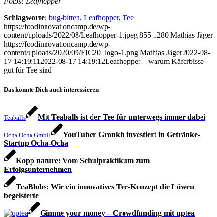
Fotos: Leafhopper
Schlagworte:
bug-bitten
,
Leafhopper
,
Tee
https://foodinnovationcamp.de/wp-
content/uploads/2022/08/Leafhopper-1.jpeg
855
1280
Mathias Jäger
https://foodinnovationcamp.de/wp-
content/uploads/2020/09/FIC20_logo-1.png
Mathias Jäger
2022-08-
17 14:19:11
2022-08-17 14:19:12
Leafhopper – warum Käferbisse
gut für Tee sind
Das könnte Dich auch interessieren
Mit Teaballs ist der Tee für unterwegs immer dabei
Teaballs
YouTuber Gronkh investiert in Getränke-
Ocha Ocha GmbH
Startup Ocha-Ocha
Kopp nature: Vom Schulpraktikum zum
Erfolgsunternehmen
TeaBlobs: Wie ein innovatives Tee-Konzept die Löwen
begeisterte
Gimme your money – Crowdfunding mit uptea