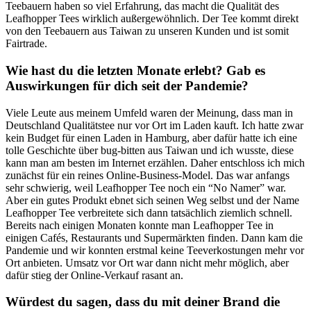
Teebauern haben so viel Erfahrung, das macht die Qualität des
Leafhopper Tees wirklich außergewöhnlich. Der Tee kommt direkt
von den Teebauern aus Taiwan zu unseren Kunden und ist somit
Fairtrade.
Wie hast du die letzten Monate erlebt? Gab es
Auswirkungen für dich seit der Pandemie?
Viele Leute aus meinem Umfeld waren der Meinung, dass man in
Deutschland Qualitätstee nur vor Ort im Laden kauft. Ich hatte zwar
kein Budget für einen Laden in Hamburg, aber dafür hatte ich eine
tolle Geschichte über bug-bitten aus Taiwan und ich wusste, diese
kann man am besten im Internet erzählen. Daher entschloss ich mich
zunächst für ein reines Online-Business-Model. Das war anfangs
sehr schwierig, weil Leafhopper Tee noch ein “No Namer” war.
Aber ein gutes Produkt ebnet sich seinen Weg selbst und der Name
Leafhopper Tee verbreitete sich dann tatsächlich ziemlich schnell.
Bereits nach einigen Monaten konnte man Leafhopper Tee in
einigen Cafés, Restaurants und Supermärkten finden. Dann kam die
Pandemie und wir konnten erstmal keine Teeverkostungen mehr vor
Ort anbieten. Umsatz vor Ort war dann nicht mehr möglich, aber
dafür stieg der Online-Verkauf rasant an.
Würdest du sagen, dass du mit deiner Brand die