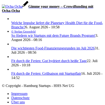
Gimme your money – Crowdfunding mit
Ocha-Ocha
Welche Impulse liefert die Planetary Health Diet für die Food-
Branche?
6. August 2026 - 10:58
© Stefan Groenfeld
So fördern wir Startups mit dem Future Brands Program!
3.
August 2026 - 08:16
Die wichtigsten Food-Finanzierungsrunden im Juli 2026
31.
Juli 2026 - 08:56
Fit durch die Ferien: Gut hydriert durch heiße Tage
22. Juli
2026 - 10:18
Fit durch die Ferien: Grillsaison mit Startupflair
16. Juli 2026 -
14:52
© Copyright - Hamburg Startups - HHS Net UG
Impressum
Datenschutz
Über uns