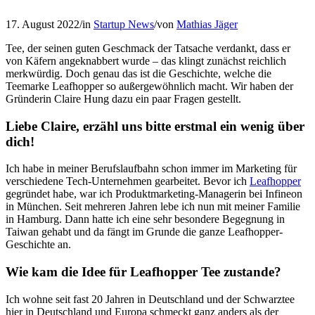
17. August 2022
/
in
Startup News
/
von
Mathias Jäger
Tee, der seinen guten Geschmack der Tatsache verdankt, dass er
von Käfern angeknabbert wurde – das klingt zunächst reichlich
merkwürdig. Doch genau das ist die Geschichte, welche die
Teemarke Leafhopper so außergewöhnlich macht. Wir haben der
Gründerin Claire Hung dazu ein paar Fragen gestellt.
Liebe Claire, erzähl uns bitte erstmal ein wenig über
dich!
Ich habe in meiner Berufslaufbahn schon immer im Marketing für
verschiedene Tech-Unternehmen gearbeitet. Bevor ich
Leafhopper
gegründet habe, war ich Produktmarketing-Managerin bei Infineon
in München. Seit mehreren Jahren lebe ich nun mit meiner Familie
in Hamburg. Dann hatte ich eine sehr besondere Begegnung in
Taiwan gehabt und da fängt im Grunde die ganze Leafhopper-
Geschichte an.
Wie kam die Idee für Leafhopper Tee zustande?
Ich wohne seit fast 20 Jahren in Deutschland und der Schwarztee
hier in Deutschland und Europa schmeckt ganz anders als der