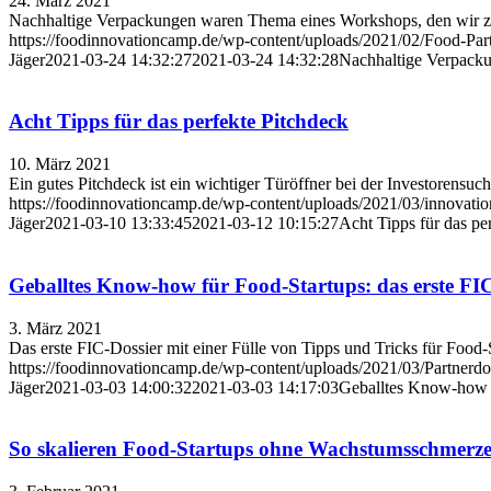
24. März 2021
Nachhaltige Verpackungen waren Thema eines Workshops, den wir 
https://foodinnovationcamp.de/wp-content/uploads/2021/02/Food-Par
Jäger
2021-03-24 14:32:27
2021-03-24 14:32:28
Nachhaltige Verpackun
Acht Tipps für das perfekte Pitchdeck
10. März 2021
Ein gutes Pitchdeck ist ein wichtiger Türöffner bei der Investorensuc
https://foodinnovationcamp.de/wp-content/uploads/2021/03/innovat
Jäger
2021-03-10 13:33:45
2021-03-12 10:15:27
Acht Tipps für das pe
Geballtes Know-how für Food-Startups: das erste FIC-
3. März 2021
Das erste FIC-Dossier mit einer Fülle von Tipps und Tricks für Food-St
https://foodinnovationcamp.de/wp-content/uploads/2021/03/Partnerdo
Jäger
2021-03-03 14:00:32
2021-03-03 14:17:03
Geballtes Know-how fü
So skalieren Food-Startups ohne Wachstumsschmerz