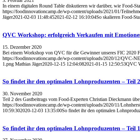
3. Februar 2021
In einem digitalen Round Table diskutieren wir darüber, wie Food-S
https://foodinnovationcamp.de/wp-content/uploads/2021/01/Teilneh
Jäger
2021-02-03 11:48:45
2021-02-12 16:10:04
So skalieren Food-St
QVC Workshop: erfolgreich Verkaufen mit Emotione
15. Dezember 2020
Bei einem Workshop von QVC für die Gewinner unseres FIC 2020 Food
https://foodinnovationcamp.de/wp-content/uploads/2020/12/Q
1.png
Mathias Jäger
2020-12-15 12:04:08
2021-01-15 12:50:53
QVC Wo
So findet ihr den optimalen Lohnproduzenten – Teil 
30. November 2020
Teil 2 des Gastbeitrags vom Food-Experten Christian Dieckmann übe
https://foodinnovationcamp.de/wp-content/uploads/2020/11/Lohnherst
10:59:30
2020-12-03 13:35:00
So findet ihr den optimalen Lohnproduz
So findet ihr den optimalen Lohnproduzenten – Teil 