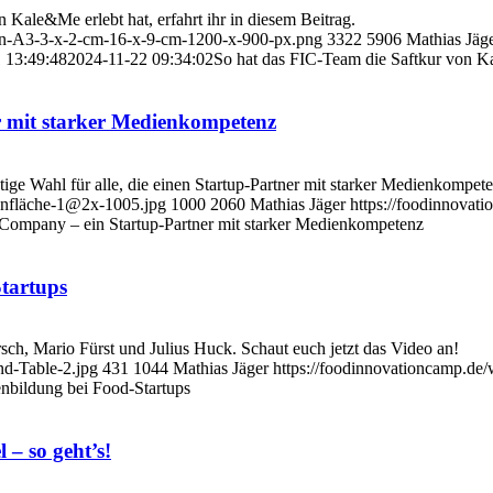
Kale&Me erlebt hat, erfahrt ihr in diesem Beitrag.
von-A3-3-x-2-cm-16-x-9-cm-1200-x-900-px.png
3322
5906
Mathias Jäg
 13:49:48
2024-11-22 09:34:02
So hat das FIC-Team die Saftkur von K
 mit starker Medienkompetenz
ahl für alle, die einen Startup-Partner mit starker Medienkompete
enfläche-1@2x-1005.jpg
1000
2060
Mathias Jäger
https://foodinnovat
ompany – ein Startup-Partner mit starker Medienkompetenz
tartups
, Mario Fürst und Julius Huck. Schaut euch jetzt das Video an!
nd-Table-2.jpg
431
1044
Mathias Jäger
https://foodinnovationcamp.de
nbildung bei Food-Startups
– so geht’s!