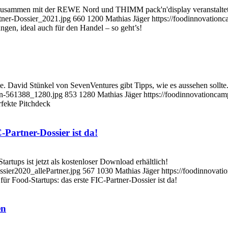
zusammen mit der REWE Nord und THIMM pack'n'display veranstaltet
tner-Dossier_2021.jpg
660
1200
Mathias Jäger
https://foodinnovation
gen, ideal auch für den Handel – so geht’s!
he. David Stünkel von SevenVentures gibt Tipps, wie es aussehen sollte
ion-561388_1280.jpg
853
1280
Mathias Jäger
https://foodinnovationca
rfekte Pitchdeck
Partner-Dossier ist da!
artups ist jetzt als kostenloser Download erhältlich!
ssier2020_allePartner.jpg
567
1030
Mathias Jäger
https://foodinnovat
r Food-Startups: das erste FIC-Partner-Dossier ist da!
en