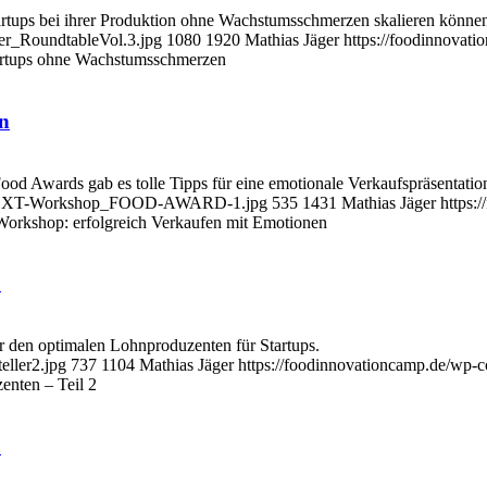
tartups bei ihrer Produktion ohne Wachstumsschmerzen skalieren könne
mer_RoundtableVol.3.jpg
1080
1920
Mathias Jäger
https://foodinnovat
artups ohne Wachstumsschmerzen
n
 Awards gab es tolle Tipps für eine emotionale Verkaufspräsentatio
VC-NEXT-Workshop_FOOD-AWARD-1.jpg
535
1431
Mathias Jäger
https:
rkshop: erfolgreich Verkaufen mit Emotionen
2
r den optimalen Lohnproduzenten für Startups.
eller2.jpg
737
1104
Mathias Jäger
https://foodinnovationcamp.de/wp-
enten – Teil 2
1