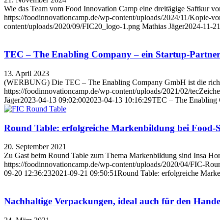
Wie das Team vom Food Innovation Camp eine dreitägige Saftkur von 
https://foodinnovationcamp.de/wp-content/uploads/2024/11/Kopie-
content/uploads/2020/09/FIC20_logo-1.png
Mathias Jäger
2024-11-21
TEC – The Enabling Company – ein Startup-Partner
13. April 2023
(WERBUNG) Die TEC – The Enabling Company GmbH ist die richtige W
https://foodinnovationcamp.de/wp-content/uploads/2021/02/tecZeich
Jäger
2023-04-13 09:02:00
2023-04-13 10:16:29
TEC – The Enabling C
Round Table: erfolgreiche Markenbildung bei Food-S
20. September 2021
Zu Gast beim Round Table zum Thema Markenbildung sind Insa Horsch
https://foodinnovationcamp.de/wp-content/uploads/2020/04/FIC-Rou
09-20 12:36:23
2021-09-21 09:50:51
Round Table: erfolgreiche Marke
Nachhaltige Verpackungen, ideal auch für den Handel 