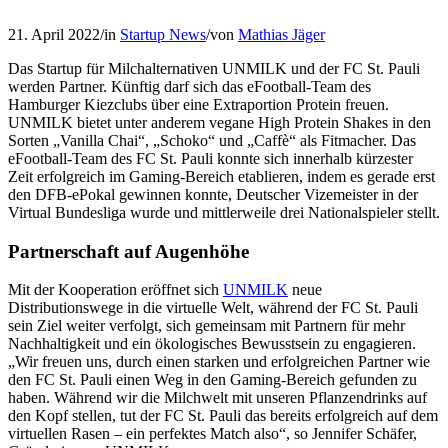
21. April 2022
/
in
Startup News
/
von
Mathias Jäger
Das Startup für Milchalternativen UNMILK und der FC St. Pauli
werden Partner. Künftig darf sich das eFootball-Team des
Hamburger Kiezclubs über eine Extraportion Protein freuen.
UNMILK bietet unter anderem vegane High Protein Shakes in den
Sorten „Vanilla Chai“, „Schoko“ und „Caffè“ als Fitmacher. Das
eFootball-Team des FC St. Pauli konnte sich innerhalb kürzester
Zeit erfolgreich im Gaming-Bereich etablieren, indem es gerade erst
den DFB-ePokal gewinnen konnte, Deutscher Vizemeister in der
Virtual Bundesliga wurde und mittlerweile drei Nationalspieler stellt.
Partnerschaft auf Augenhöhe
Mit der Kooperation eröffnet sich
UNMILK
neue
Distributionswege in die virtuelle Welt, während der FC St. Pauli
sein Ziel weiter verfolgt, sich gemeinsam mit Partnern für mehr
Nachhaltigkeit und ein ökologisches Bewusstsein zu engagieren.
„Wir freuen uns, durch einen starken und erfolgreichen Partner wie
den FC St. Pauli einen Weg in den Gaming-Bereich gefunden zu
haben. Während wir die Milchwelt mit unseren Pflanzendrinks auf
den Kopf stellen, tut der FC St. Pauli das bereits erfolgreich auf dem
virtuellen Rasen – ein perfektes Match also“, so Jennifer Schäfer,