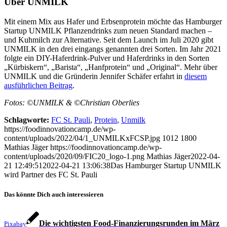
Über UNMILK
Mit einem Mix aus Hafer und Erbsenprotein möchte das Hamburger
Startup UNMILK Pflanzendrinks zum neuen Standard machen –
und Kuhmilch zur Alternative. Seit dem Launch im Juli 2020 gibt
UNMILK in den drei eingangs genannten drei Sorten. Im Jahr 2021
folgte ein DIY-Haferdrink-Pulver und Haferdrinks in den Sorten
„Kürbiskern“, „Barista“, „Hanfprotein“ und „Original“. Mehr über
UNMILK und die Gründerin Jennifer Schäfer erfahrt in
diesem
ausführlichen Beitrag
.
Fotos: ©UNMILK & ©Christian Oberlies
Schlagworte:
FC St. Pauli
,
Protein
,
Unmilk
https://foodinnovationcamp.de/wp-
content/uploads/2022/04/1_UNMILKxFCSP.jpg
1012
1800
Mathias Jäger
https://foodinnovationcamp.de/wp-
content/uploads/2020/09/FIC20_logo-1.png
Mathias Jäger
2022-04-
21 12:49:51
2022-04-21 13:06:38
Das Hamburger Startup UNMILK
wird Partner des FC St. Pauli
Das könnte Dich auch interessieren
Die wichtigsten Food-Finanzierungsrunden im März
Pixabay