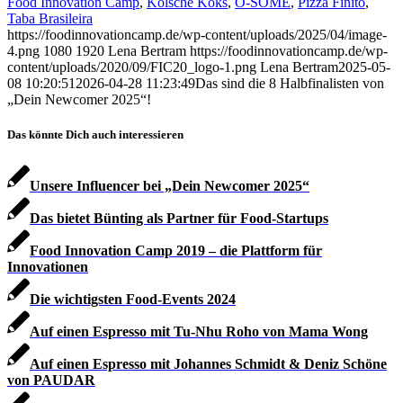
Food Innovation Camp
,
Kölsche Koks
,
O-SOME
,
Pizza Finito
,
Taba Brasileira
https://foodinnovationcamp.de/wp-content/uploads/2025/04/image-
4.png
1080
1920
Lena Bertram
https://foodinnovationcamp.de/wp-
content/uploads/2020/09/FIC20_logo-1.png
Lena Bertram
2025-05-
08 10:20:51
2026-04-28 11:23:49
Das sind die 8 Halbfinalisten von
„Dein Newcomer 2025“!
Das könnte Dich auch interessieren
Unsere Influencer bei „Dein Newcomer 2025“
Das bietet Bünting als Partner für Food-Startups
Food Innovation Camp 2019 – die Plattform für
Innovationen
Die wichtigsten Food-Events 2024
Auf einen Espresso mit Tu-Nhu Roho von Mama Wong
Auf einen Espresso mit Johannes Schmidt & Deniz Schöne
von PAUDAR