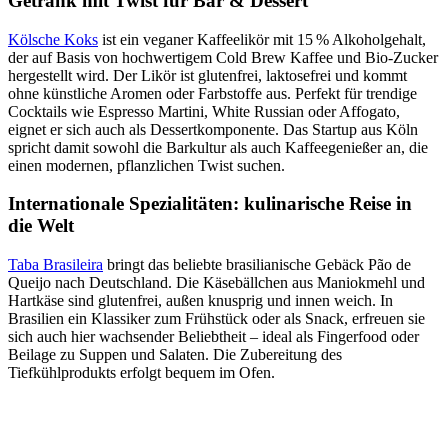
Getränk mit Twist für Bar & Dessert
Kölsche Koks
ist ein veganer Kaffeelikör mit 15 % Alkoholgehalt,
der auf Basis von hochwertigem Cold Brew Kaffee und Bio-Zucker
hergestellt wird. Der Likör ist glutenfrei, laktosefrei und kommt
ohne künstliche Aromen oder Farbstoffe aus. Perfekt für trendige
Cocktails wie Espresso Martini, White Russian oder Affogato,
eignet er sich auch als Dessertkomponente. Das Startup aus Köln
spricht damit sowohl die Barkultur als auch Kaffeegenießer an, die
einen modernen, pflanzlichen Twist suchen.
Internationale Spezialitäten: kulinarische Reise in
die Welt
Taba Brasileira
bringt das beliebte brasilianische Gebäck Pão de
Queijo nach Deutschland. Die Käsebällchen aus Maniokmehl und
Hartkäse sind glutenfrei, außen knusprig und innen weich. In
Brasilien ein Klassiker zum Frühstück oder als Snack, erfreuen sie
sich auch hier wachsender Beliebtheit – ideal als Fingerfood oder
Beilage zu Suppen und Salaten. Die Zubereitung des
Tiefkühlprodukts erfolgt bequem im Ofen.