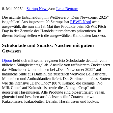
8. Mai 2025
/
in
Startup News
/
von
Lena Bertram
Die nächste Entscheidung im Wettbewerb „Dein Newcomer 2025“
ist gefallen! Aus insgesamt 20 Startups hat
REWE Nord
acht
ausgewählt, die nun am 13. Mai ihre Produkte beim REWE Pitch
Day in der Zentrale des Handelsunternehmens präsentieren. In
diesem Beitrag stellen wir die ausgewählten Kandidaten kurz vor.
Schokolade und Snacks: Naschen mit gutem
Gewissen
Djoon
hebt sich mit seiner veganen Bio-Schokolade deutlich vom
üblichen Süßigkeitenregal ab. Anstelle von raffiniertem Zucker setzt
das Münchener Unternehmen bei „Dein Newcomer 2025“ auf
natürliche Süße aus Datteln, die zusätzlich wertvolle Ballaststoffe,
Mineralien und Antioxidantien liefert. Das Sortiment umfasst Sorten
wie die intensive „Dark Choc“ (80 % Kakao), die cremige „No
M!lk Choc“ auf Kokosbasis sowie die „Nougat Crisp“ mit
gerösteten Haselnüssen. Alle Produkte sind biozertifiziert, vegan,
glutenfrei und bestehen aus höchstens fünf Zutaten – etwa
Kakaomasse, Kakaobutter, Datteln, Haselnüssen und Kokos.