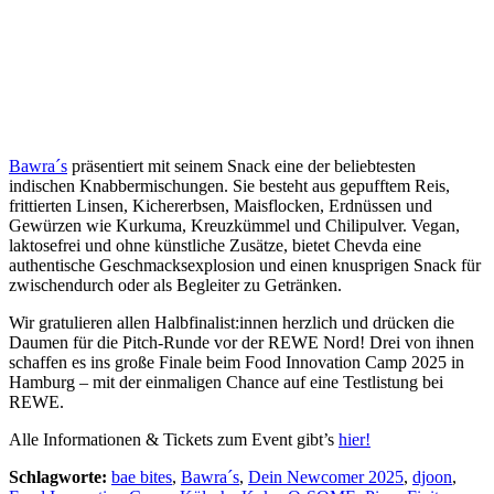
Bawra´s
präsentiert mit seinem Snack eine der beliebtesten
indischen Knabbermischungen. Sie besteht aus gepufftem Reis,
frittierten Linsen, Kichererbsen, Maisflocken, Erdnüssen und
Gewürzen wie Kurkuma, Kreuzkümmel und Chilipulver. Vegan,
laktosefrei und ohne künstliche Zusätze, bietet Chevda eine
authentische Geschmacksexplosion und einen knusprigen Snack für
zwischendurch oder als Begleiter zu Getränken.
Wir gratulieren allen Halbfinalist:innen herzlich und drücken die
Daumen für die Pitch-Runde vor der REWE Nord! Drei von ihnen
schaffen es ins große Finale beim Food Innovation Camp 2025 in
Hamburg – mit der einmaligen Chance auf eine Testlistung bei
REWE.
Alle Informationen & Tickets zum Event gibt’s
hier!
Schlagworte:
bae bites
,
Bawra´s
,
Dein Newcomer 2025
,
djoon
,