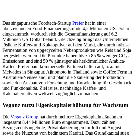
Das singapurische Foodtech-Startup
Prefer
hat in einer
überzeichneten Food-Finanzierungsrunde 4,2 Millionen US-Dollar
eingesammelt, wodurch sich die Gesamtfinanzierung auf 6,2
Millionen US-Dollar beläuft. Gleichzeitig bringt das Unternehmen
lösliche Kaffee- und Kakaopulver auf den Markt, die durch präzise
Fermentation von upgecycelten Nebenprodukten wie Reis und Soja
hergestellt werden. Die Produkte haben bis zu 85 % weniger CO₂-
Emissionen und sind 50 % günstiger als herkömmlicher Arabica-
Kaffee. Prefer baut kommerzielle Partnerschaften auf, u. a. mit
Melvados in Singapur, Ajinomoto in Thailand sowie Coffee Ferm in
Australien/Neuseeland, und plant die Skalierung der Produktion
sowie den Ausbau von Forschung und Entwicklung für Geschmack
und Funktionalität. Ziel ist es, nachhaltige Kaffee- und
Kakaoalternativen weltweit zugänglich zu machen.
Veganz nutzt Eigenkapitalerhöhung für Wachstum
Die
Veganz Group
hat durch mehrere Eigenkapitalmaßnahmen
insgesamt 8,44 Millionen Euro eingesammelt. Dazu zählten
Bezugsrechtsangebote, Privatplatzierungen im Juli und August
sowie die Nutzung von bedingtem Kapital. Das Grundkapital stieg