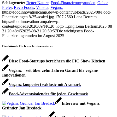
Schlagworte:
Better Nature
,
Food-Finanzierungsrunden
,
Geltor
,
Prefer
,
Revo Foods
,
Vanetta
,
Veganz
https://foodinnovationcamp.de/wp-content/uploads/2025/08/Food-
Finanzierungen.8-25-scaled.jpg
1707
2560
Lena Bertram
https://foodinnovationcamp.de/wp-
content/uploads/2020/09/FIC20_logo-1.png
Lena Bertram
2025-08-
31 20:48:45
2025-08-31 20:50:57
Die wichtigsten Food-
Finanzierungsrunden im August 2025
Das könnte Dich auch interessieren
Diese Food-Startups bereichern die FIC Show Kitchen
Veganz – seit über zehn Jahren Garant für vegane
Innovationen
Veganz kooperiert exklusiv mit Aramark
Food-Adventskalender für jeden Geschmack
Interview mit Veganz-
Gründer Jan Bredack