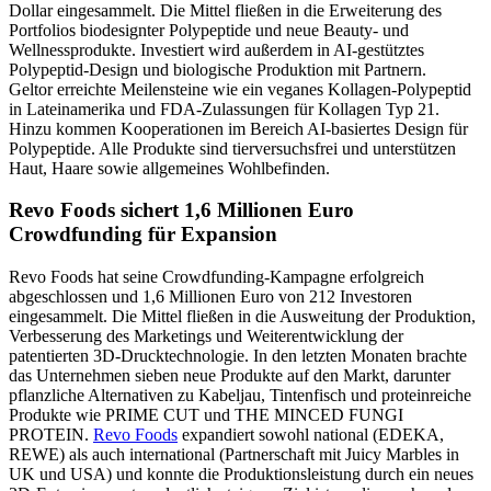
Dollar eingesammelt. Die Mittel fließen in die Erweiterung des
Portfolios biodesignter Polypeptide und neue Beauty- und
Wellnessprodukte. Investiert wird außerdem in AI-gestütztes
Polypeptid-Design und biologische Produktion mit Partnern.
Geltor erreichte Meilensteine wie ein veganes Kollagen-Polypeptid
in Lateinamerika und FDA-Zulassungen für Kollagen Typ 21.
Hinzu kommen Kooperationen im Bereich AI-basiertes Design für
Polypeptide. Alle Produkte sind tierversuchsfrei und unterstützen
Haut, Haare sowie allgemeines Wohlbefinden.
Revo Foods sichert 1,6 Millionen Euro
Crowdfunding für Expansion
Revo Foods hat seine Crowdfunding-Kampagne erfolgreich
abgeschlossen und 1,6 Millionen Euro von 212 Investoren
eingesammelt. Die Mittel fließen in die Ausweitung der Produktion,
Verbesserung des Marketings und Weiterentwicklung der
patentierten 3D-Drucktechnologie. In den letzten Monaten brachte
das Unternehmen sieben neue Produkte auf den Markt, darunter
pflanzliche Alternativen zu Kabeljau, Tintenfisch und proteinreiche
Produkte wie PRIME CUT und THE MINCED FUNGI
PROTEIN.
Revo Foods
expandiert sowohl national (EDEKA,
REWE) als auch international (Partnerschaft mit Juicy Marbles in
UK und USA) und konnte die Produktionsleistung durch ein neues