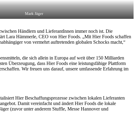
Mark Jäger
 zwischen Händlern und LieferantInnen immer noch ist. Die
erklärt Lara Hämmerle, CEO von Hier Foods. „Mit Hier Foods schaffen
 unabhängiger von vermehrt auftretenden globalen Schocks macht,“
smitteln, die sich allein in Europa auf weit über 150 Milliarden
esten Überzeugung, dass Hier Foods eine leistungsfähige Plattform
erschaffen. Wir freuen uns darauf, unsere umfassende Erfahrung im
italisiert Hier Beschaffungsprozesse zwischen lokalen Lieferanten
langebot. Damit vereinfacht und ändert Hier Foods die lokale
Jäger (zuvor unter anderem Stuffle, Messe Hannover und