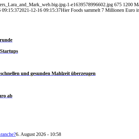
nders_Lara_and_Mark_web.big-jpg-1-e1639578996602.jpg
675
1200
Ma
 09:15:37
2021-12-16 09:15:37
Hier Foods sammelt 7 Millionen Euro i
srunde
Startups
 schnellen und gesunden Mahlzeit überzeugen
uro ab
Branche?
6. August 2026 - 10:58