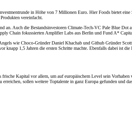
nvestmentrunde in Höhe von 7 Millionen Euro. Hier Foods bietet eine S
 Produkten vereinfacht.
nd an. Auch die Bestandsinvestoren Climate-Tech-VC Pale Blue Dot au
pply Chain fokussierten Amplifier Labs aus Berlin und Fund A* Capita
 Angels wie Choco-Gründer Daniel Khachab und Github Gründer Scott
vor knapp 1,5 Jahren die ersten Schritte machte. Ebenfalls dabei ist di
ische Kapital vor allem, um auf europäischem Level sein Vorhaben vor
zu erreichen, sollen weitere Toptalente in ganz Europa gefunden und d