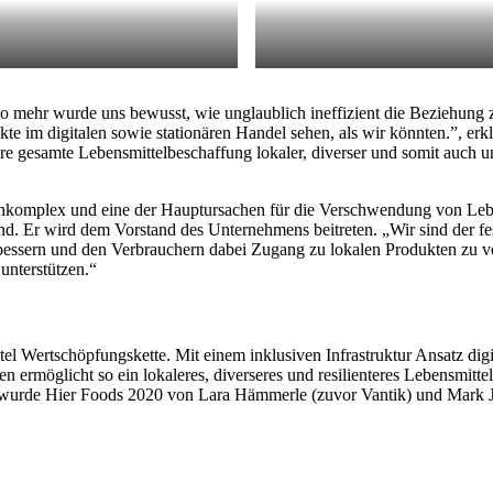
so mehr wurde uns bewusst, wie unglaublich ineffizient die Beziehung
ukte im digitalen sowie stationären Handel sehen, als wir könnten.”, 
ere gesamte Lebensmittelbeschaffung lokaler, diverser und somit auch
hochkomplex und eine der Hauptursachen für die Verschwendung von Leben
Fund. Er wird dem Vorstand des Unternehmens beitreten. „Wir sind der f
erbessern und den Verbrauchern dabei Zugang zu lokalen Produkten zu v
unterstützen.“
tel Wertschöpfungskette. Mit einem inklusiven Infrastruktur Ansatz dig
n ermöglicht so ein lokaleres, diverseres und resilienteres Lebensmitte
et wurde Hier Foods 2020 von Lara Hämmerle (zuvor Vantik) und Mark 