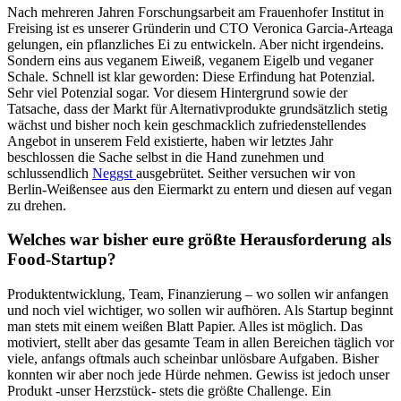
Nach mehreren Jahren Forschungsarbeit am Frauenhofer Institut in
Freising ist es unserer Gründerin und CTO Veronica Garcia-Arteaga
gelungen, ein pflanzliches Ei zu entwickeln. Aber nicht irgendeins.
Sondern eins aus veganem Eiweiß, veganem Eigelb und veganer
Schale. Schnell ist klar geworden: Diese Erfindung hat Potenzial.
Sehr viel Potenzial sogar. Vor diesem Hintergrund sowie der
Tatsache, dass der Markt für Alternativprodukte grundsätzlich stetig
wächst und bisher noch kein geschmacklich zufriedenstellendes
Angebot in unserem Feld existierte, haben wir letztes Jahr
beschlossen die Sache selbst in die Hand zunehmen und
schlussendlich
Neggst
ausgebrütet. Seither versuchen wir von
Berlin-Weißensee aus den Eiermarkt zu entern und diesen auf vegan
zu drehen.
Welches war bisher eure größte Herausforderung als
Food-Startup?
Produktentwicklung, Team, Finanzierung – wo sollen wir anfangen
und noch viel wichtiger, wo sollen wir aufhören. Als Startup beginnt
man stets mit einem weißen Blatt Papier. Alles ist möglich. Das
motiviert, stellt aber das gesamte Team in allen Bereichen täglich vor
viele, anfangs oftmals auch scheinbar unlösbare Aufgaben. Bisher
konnten wir aber noch jede Hürde nehmen. Gewiss ist jedoch unser
Produkt -unser Herzstück- stets die größte Challenge. Ein