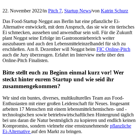
22. November 2022
/
in
Pitch 7
,
Startup News
/
von
Katrin Schurz
Das Food-Startup Neggst aus Berlin hat eine pflanzliche Ei-
Alternative entwickelt, mit dem Anspruch, das sie wie ein tierisches
Ei schmecken, aussehen und anwendbar sein soll. Für die Zukunft
plant Neggst seine Erfolge im Gastronomiebereich weiter
auszubauen und auch den Lebensmitteleinzelhandel für sich zu
erschließen. Am 8. Dezember will Neggst beim
FIC Online-Pitch
auch die Jury überzeugen. Erfahrt im Interview mehr über den
Online-Pitch Finalisten.
Bitte stellt euch zu Beginn einmal kurz vor! Wer
steckt hinter eurem Startup und wie seid ihr
zusammengekommen?
Wir sind ein buntes, diverses, multikulturelles Team aus Food-
Enthusiasten mit einer großen Leidenschaft für Neues. Insgesamt
arbeiten 17 Menschen mit einem lebensmittelchemischen- und -
technologischen sowie betriebswirtschaftlichen Hintergrund täglich
bei uns daran die Natur bestmöglich zu kopieren und endlich keinen
Kompromiss, sondern vielmehr eine ernstzunehmende
pflanzliche
Ei-Alternative
auf den Markt zu bringen.