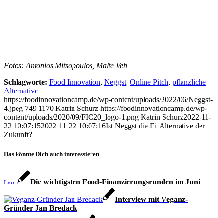
Fotos: Antonios Mitsopoulos, Malte Veh
Schlagworte:
Food Innovation
,
Neggst
,
Online Pitch
,
pflanzliche
Alternative
https://foodinnovationcamp.de/wp-content/uploads/2022/06/Neggst-
4.jpeg
749
1170
Katrin Schurz
https://foodinnovationcamp.de/wp-
content/uploads/2020/09/FIC20_logo-1.png
Katrin Schurz
2022-11-
22 10:07:15
2022-11-22 10:07:16
Ist Neggst die Ei-Alternative der
Zukunft?
Das könnte Dich auch interessieren
Die wichtigsten Food-Finanzierungsrunden im Juni
Laori
Interview mit Veganz-
Gründer Jan Bredack