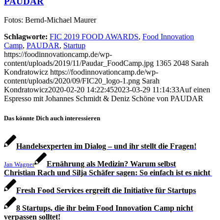
PAUDAR
Fotos: Bernd-Michael Maurer
Schlagworte:
FIC 2019 FOOD AWARDS
,
Food Innovation
Camp
,
PAUDAR
,
Startup
https://foodinnovationcamp.de/wp-
content/uploads/2019/11/Paudar_FoodCamp.jpg
1365
2048
Sarah
Kondratowicz
https://foodinnovationcamp.de/wp-
content/uploads/2020/09/FIC20_logo-1.png
Sarah
Kondratowicz
2020-02-20 14:22:45
2023-03-29 11:14:33
Auf einen
Espresso mit Johannes Schmidt & Deniz Schöne von PAUDAR
Das könnte Dich auch interessieren
Handelsexperten im Dialog – und ihr stellt die Fragen!
Ernährung als Medizin? Warum selbst
Jan Wagner
Christian Rach und Silja Schäfer sagen: So einfach ist es nicht
Fresh Food Services ergreift die Initiative für Startups
8 Startups, die ihr beim Food Innovation Camp nicht
verpassen solltet!