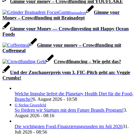
Gimme your money – Crowdfunding mit YOUFLAKE
Gimme your
Brainadept
Money – Crowdfunding mit Brainadept
Gimme your Money — Crowdinvesting mit Happy Ocean
Foods
Gimme your money – Crowdfunding mit
Coffeemeal
Crowdfinancing – Wie geht das?
Und der Zuschauerpreis vom 3. FIC-Pitch geht an: Veggie
Crumbz!
Welche Impulse liefert die Planetary Health Diet für die Food-
Branche?
6. August 2026 - 10:58
© Stefan Groenfeld
So fördern wir Startups mit dem Future Brands Program!
3.
August 2026 - 08:16
Die wichtigsten Food-Finanzierungsrunden im Juli 2026
31.
Juli 2026 - 08:56