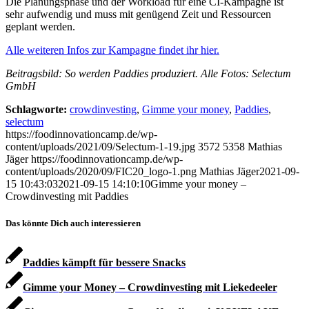
Die Planungsphase und der Workload für eine CI-Kampagne ist
sehr aufwendig und muss mit genügend Zeit und Ressourcen
geplant werden.
Alle weiteren Infos zur Kampagne findet ihr hier.
Beitragsbild: So werden Paddies produziert. Alle Fotos: Selectum
GmbH
Schlagworte:
crowdinvesting
,
Gimme your money
,
Paddies
,
selectum
https://foodinnovationcamp.de/wp-
content/uploads/2021/09/Selectum-1-19.jpg
3572
5358
Mathias
Jäger
https://foodinnovationcamp.de/wp-
content/uploads/2020/09/FIC20_logo-1.png
Mathias Jäger
2021-09-
15 10:43:03
2021-09-15 14:10:10
Gimme your money –
Crowdinvesting mit Paddies
Das könnte Dich auch interessieren
Paddies kämpft für bessere Snacks
Gimme your Money – Crowdinvesting mit Liekedeeler