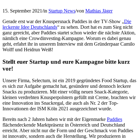
15. September 2021
/
in
Startup News
/
von
Mathias Jäger
Gerade erst war der Knuspersnack Paddies in der TV-Show „
Die
leckerste Idee Deutschlands
“ zu sehen. Dort hat es zum Sieg nicht
ganz gereicht, aber Paddies startet schon wieder die nächste Aktion,
nämlich eine Crowdinvesting-Kampagne. Worum es dabei genau
geht, erfahrt ihr in unserem Interview mit dem Gründerpaar Camilo
Wolff und Heidrun Weiß!
Stellt euer Startup und eure Kampagne bitte kurz
vor!
Unsere Firma, Selectum, ist ein 2019 gegründetes Food Startup, das
es sich zur Aufgabe gemacht hat, gesündere und dennoch leckere
Snacks zu produzieren. Mit einer völlig neuen Snack-Kategorie,
kleinen verdrehten Knusperpolstern gefüllt mit Creme, brachten wir
eine Innovation ins Snackregal, die auch als Nr. 2 der Top-
Innovationen der ISM Köln 2021 ausgezeichnet wurde.
Bereits nach 2 Jahren haben wir mit der Eigenmarke
Paddies
flächendeckende Marktpräsenz in Österreich und Deutschland
erreicht. Aber nicht nur die Form und der Geschmack von Paddies
ist innovativ, sondern auch die Herstellung. Wir produzieren in