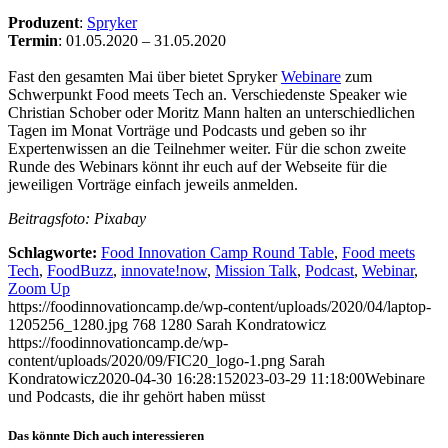
Produzent
:
Spryker
Termin
: 01.05.2020 – 31.05.2020
Fast den gesamten Mai über bietet Spryker
Webinare
zum
Schwerpunkt Food meets Tech an. Verschiedenste Speaker wie
Christian Schober oder Moritz Mann halten an unterschiedlichen
Tagen im Monat Vorträge und Podcasts und geben so ihr
Expertenwissen an die Teilnehmer weiter. Für die schon zweite
Runde des Webinars könnt ihr euch auf der Webseite für die
jeweiligen Vorträge einfach jeweils anmelden.
Beitragsfoto: Pixabay
Schlagworte:
Food Innovation Camp Round Table
,
Food meets
Tech
,
FoodBuzz
,
innovate!now
,
Mission Talk
,
Podcast
,
Webinar
,
Zoom Up
https://foodinnovationcamp.de/wp-content/uploads/2020/04/laptop-
1205256_1280.jpg
768
1280
Sarah Kondratowicz
https://foodinnovationcamp.de/wp-
content/uploads/2020/09/FIC20_logo-1.png
Sarah
Kondratowicz
2020-04-30 16:28:15
2023-03-29 11:18:00
Webinare
und Podcasts, die ihr gehört haben müsst
Das könnte Dich auch interessieren