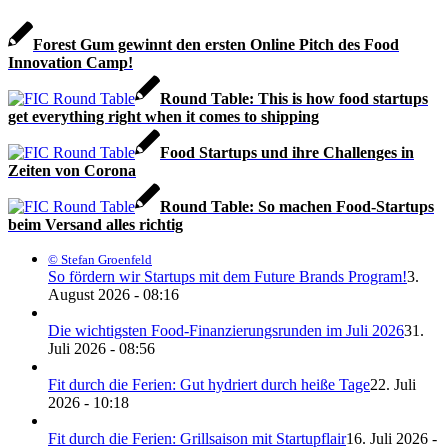
Forest Gum gewinnt den ersten Online Pitch des Food
Innovation Camp!
Round Table: This is how food startups
get everything right when it comes to shipping
Food Startups und ihre Challenges in
Zeiten von Corona
Round Table: So machen Food-Startups
beim Versand alles richtig
© Stefan Groenfeld
So fördern wir Startups mit dem Future Brands Program!
3.
August 2026 - 08:16
Die wichtigsten Food-Finanzierungsrunden im Juli 2026
31.
Juli 2026 - 08:56
Fit durch die Ferien: Gut hydriert durch heiße Tage
22. Juli
2026 - 10:18
Fit durch die Ferien: Grillsaison mit Startupflair
16. Juli 2026 -