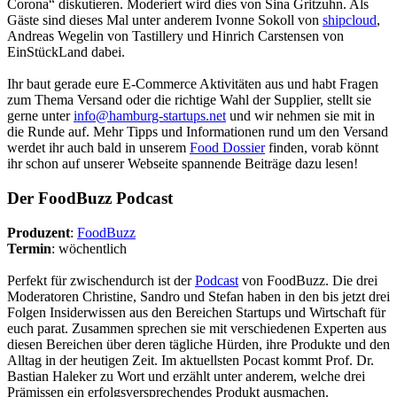
Corona“ diskutieren. Moderiert wird dies von Sina Gritzuhn. Als
Gäste sind dieses Mal unter anderem Ivonne Sokoll von
shipcloud
,
Andreas Wegelin von Tastillery und Hinrich Carstensen von
EinStückLand dabei.
Ihr baut gerade eure E-Commerce Aktivitäten aus und habt Fragen
zum Thema Versand oder die richtige Wahl der Supplier, stellt sie
gerne unter
info@hamburg-startups.net
und wir nehmen sie mit in
die Runde auf. Mehr Tipps und Informationen rund um den Versand
werdet ihr auch bald in unserem
Food Dossier
finden, vorab könnt
ihr schon auf unserer Webseite spannende Beiträge dazu lesen!
Der FoodBuzz Podcast
Produzent
:
FoodBuzz
Termin
: wöchentlich
Perfekt für zwischendurch ist der
Podcast
von FoodBuzz. Die drei
Moderatoren Christine, Sandro und Stefan haben in den bis jetzt drei
Folgen Insiderwissen aus den Bereichen Startups und Wirtschaft für
euch parat. Zusammen sprechen sie mit verschiedenen Experten aus
diesen Bereichen über deren tägliche Hürden, ihre Produkte und den
Alltag in der heutigen Zeit. Im aktuellsten Pocast kommt Prof. Dr.
Bastian Haleker zu Wort und erzählt unter anderem, welche drei
Prämissen ein erfolgsversprechendes Produkt ausmachen.