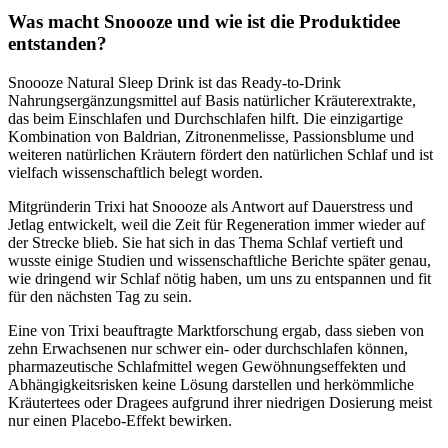
Was macht Snoooze und wie ist die Produktidee
entstanden?
Snoooze Natural Sleep Drink ist das Ready-to-Drink
Nahrungsergänzungsmittel auf Basis natürlicher Kräuterextrakte,
das beim Einschlafen und Durchschlafen hilft. Die einzigartige
Kombination von Baldrian, Zitronenmelisse, Passionsblume und
weiteren natürlichen Kräutern fördert den natürlichen Schlaf und ist
vielfach wissenschaftlich belegt worden.
Mitgründerin Trixi hat Snoooze als Antwort auf Dauerstress und
Jetlag entwickelt, weil die Zeit für Regeneration immer wieder auf
der Strecke blieb. Sie hat sich in das Thema Schlaf vertieft und
wusste einige Studien und wissenschaftliche Berichte später genau,
wie dringend wir Schlaf nötig haben, um uns zu entspannen und fit
für den nächsten Tag zu sein.
Eine von Trixi beauftragte Marktforschung ergab, dass sieben von
zehn Erwachsenen nur schwer ein- oder durchschlafen können,
pharmazeutische Schlafmittel wegen Gewöhnungseffekten und
Abhängigkeitsrisken keine Lösung darstellen und herkömmliche
Kräutertees oder Dragees aufgrund ihrer niedrigen Dosierung meist
nur einen Placebo-Effekt bewirken.