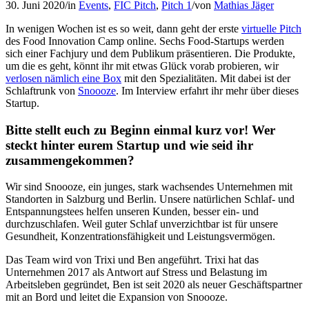
30. Juni 2020
/
in
Events
,
FIC Pitch
,
Pitch 1
/
von
Mathias Jäger
In wenigen Wochen ist es so weit, dann geht der erste
virtuelle Pitch
des Food Innovation Camp online. Sechs Food-Startups werden
sich einer Fachjury und dem Publikum präsentieren. Die Produkte,
um die es geht, könnt ihr mit etwas Glück vorab probieren, wir
verlosen nämlich eine Box
mit den Spezialitäten. Mit dabei ist der
Schlaftrunk von
Snoooze
. Im Interview erfahrt ihr mehr über dieses
Startup.
B
itte stellt euch zu Beginn einmal kurz vor! Wer
steckt hinter eurem Startup und wie seid ihr
zusammengekommen?
Wir sind Snoooze, ein junges, stark wachsendes Unternehmen mit
Standorten in Salzburg und Berlin. Unsere natürlichen Schlaf- und
Entspannungstees helfen unseren Kunden, besser ein- und
durchzuschlafen. Weil guter Schlaf unverzichtbar ist für unsere
Gesundheit, Konzentrationsfähigkeit und Leistungsvermögen.
Das Team wird von Trixi und Ben angeführt. Trixi hat das
Unternehmen 2017 als Antwort auf Stress und Belastung im
Arbeitsleben gegründet, Ben ist seit 2020 als neuer Geschäftspartner
mit an Bord und leitet die Expansion von Snoooze.