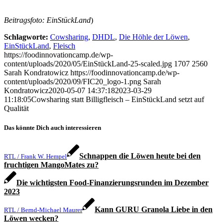
Beitragsfoto: EinStückLand
)
Schlagworte:
Cowsharing
,
DHDL
,
Die Höhle der Löwen
,
EinStückLand
,
Fleisch
https://foodinnovationcamp.de/wp-
content/uploads/2020/05/EinStückLand-25-scaled.jpg
1707
2560
Sarah Kondratowicz
https://foodinnovationcamp.de/wp-
content/uploads/2020/09/FIC20_logo-1.png
Sarah
Kondratowicz
2020-05-07 14:37:18
2023-03-29
11:18:05
Cowsharing statt Billigfleisch – EinStückLand setzt auf
Qualität
Das könnte Dich auch interessieren
Schnappen die Löwen heute bei den
RTL / Frank W. Hempel
fruchtigen MangoMates zu?
Die wichtigsten Food-Finanzierungsrunden im Dezember
2023
Kann GURU Granola Liebe in den
RTL / Bernd-Michael Maurer
Löwen wecken?