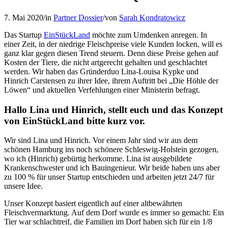
7. Mai 2020
/
in
Partner Dossier
/
von
Sarah Kondratowicz
Das Startup
EinStückLand
möchte zum Umdenken anregen. In
einer Zeit, in der niedrige Fleischpreise viele Kunden locken, will es
ganz klar gegen diesen Trend steuern. Denn diese Preise gehen auf
Kosten der Tiere, die nicht artgerecht gehalten und geschlachtet
werden. Wir haben das Gründerduo Lina-Louisa Kypke und
Hinrich Carstensen zu ihrer Idee, ihrem Auftritt bei „Die Höhle der
Löwen“ und aktuellen Verfehlungen einer Ministerin befragt.
Hallo Lina und Hinrich, stellt euch und das Konzept
von EinStückLand bitte kurz vor.
Wir sind Lina und Hinrich. Vor einem Jahr sind wir aus dem
schönen Hamburg ins noch schönere Schleswig-Holstein gezogen,
wo ich (Hinrich) gebürtig herkomme. Lina ist ausgebildete
Krankenschwester und ich Bauingenieur. Wir beide haben uns aber
zu 100 % für unser Startup entschieden und arbeiten jetzt 24/7 für
unsere Idee.
Unser Konzept basiert eigentlich auf einer altbewährten
Fleischvermarktung. Auf dem Dorf wurde es immer so gemacht: Ein
Tier war schlachtreif, die Familien im Dorf haben sich für ein 1/8