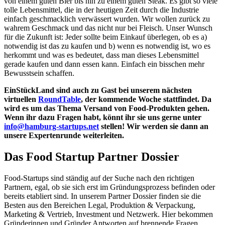
von einem guten Bier bis hin zu einem guten Steak. Es gibt so viele
tolle Lebensmittel, die in der heutigen Zeit durch die Industrie
einfach geschmacklich verwässert wurden. Wir wollen zurück zu
wahrem Geschmack und das nicht nur bei Fleisch. Unser Wunsch
für die Zukunft ist: Jeder sollte beim Einkauf überlegen, ob es a)
notwendig ist das zu kaufen und b) wenn es notwendig ist, wo es
herkommt und was es bedeutet, dass man dieses Lebensmittel
gerade kaufen und dann essen kann. Einfach ein bisschen mehr
Bewusstsein schaffen.
EinStückLand sind auch zu Gast bei unserem nächsten
virtuellen
RoundTable
, der kommende Woche stattfindet. Da
wird es um das Thema Versand von Food-Produkten gehen.
Wenn ihr dazu Fragen habt, könnt ihr sie uns gerne unter
info@hamburg-startups.net
stellen! Wir werden sie dann an
unsere Expertenrunde weiterleiten.
Das Food Startup Partner Dossier
Food-Startups sind ständig auf der Suche nach den richtigen
Partnern, egal, ob sie sich erst im Gründungsprozess befinden oder
bereits etabliert sind. In unserem Partner Dossier finden sie die
Besten aus den Bereichen Legal, Produktion & Verpackung,
Marketing & Vertrieb, Investment und Netzwerk. Hier bekommen
Gründerinnen und Gründer Antworten auf brennende Fragen,