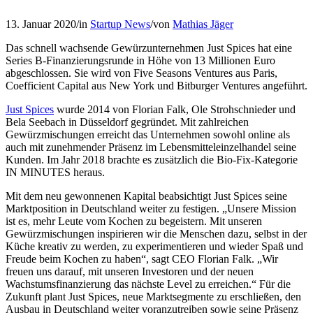
13. Januar 2020
/
in
Startup News
/
von
Mathias Jäger
Das schnell wachsende Gewürzunternehmen Just Spices hat eine
Series B-Finanzierungsrunde in Höhe von 13 Millionen Euro
abgeschlossen. Sie wird von Five Seasons Ventures aus Paris,
Coefficient Capital aus New York und Bitburger Ventures angeführt.
Just Spices
wurde 2014 von Florian Falk, Ole Strohschnieder und
Bela Seebach in Düsseldorf gegründet. Mit zahlreichen
Gewürzmischungen erreicht das Unternehmen sowohl online als
auch mit zunehmender Präsenz im Lebensmitteleinzelhandel seine
Kunden. Im Jahr 2018 brachte es zusätzlich die Bio-Fix-Kategorie
IN MINUTES heraus.
Mit dem neu gewonnenen Kapital beabsichtigt Just Spices seine
Marktposition in Deutschland weiter zu festigen. „Unsere Mission
ist es, mehr Leute vom Kochen zu begeistern. Mit unseren
Gewürzmischungen inspirieren wir die Menschen dazu, selbst in der
Küche kreativ zu werden, zu experimentieren und wieder Spaß und
Freude beim Kochen zu haben“, sagt CEO Florian Falk
. „Wir
freuen uns darauf, mit unseren Investoren und der neuen
Wachstumsfinanzierung das nächste Level zu erreichen.“ Für die
Zukunft plant Just Spices, neue Marktsegmente zu erschließen, den
Ausbau in Deutschland weiter voranzutreiben sowie seine Präsenz