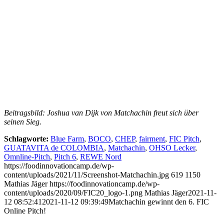
Beitragsbild: Joshua van Dijk von Matchachin freut sich über
seinen Sieg.
Schlagworte:
Blue Farm
,
BOCO
,
CHEP
,
fairment
,
FIC Pitch
,
GUATAVITA de COLOMBIA
,
Matchachin
,
OHSO Lecker
,
Omnline-Pitch
,
Pitch 6
,
REWE Nord
https://foodinnovationcamp.de/wp-
content/uploads/2021/11/Screenshot-Matchachin.jpg
619
1150
Mathias Jäger
https://foodinnovationcamp.de/wp-
content/uploads/2020/09/FIC20_logo-1.png
Mathias Jäger
2021-11-
12 08:52:41
2021-11-12 09:39:49
Matchachin gewinnt den 6. FIC
Online Pitch!