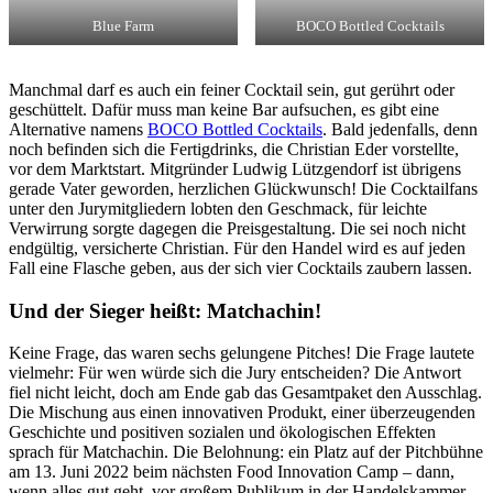
Blue Farm
BOCO Bottled Cocktails
Manchmal darf es auch ein feiner Cocktail sein, gut gerührt oder
geschüttelt. Dafür muss man keine Bar aufsuchen, es gibt eine
Alternative namens
BOCO Bottled Cocktails
. Bald jedenfalls, denn
noch befinden sich die Fertigdrinks, die Christian Eder vorstellte,
vor dem Marktstart. Mitgründer Ludwig Lützgendorf ist übrigens
gerade Vater geworden, herzlichen Glückwunsch! Die Cocktailfans
unter den Jurymitgliedern lobten den Geschmack, für leichte
Verwirrung sorgte dagegen die Preisgestaltung. Die sei noch nicht
endgültig, versicherte Christian. Für den Handel wird es auf jeden
Fall eine Flasche geben, aus der sich vier Cocktails zaubern lassen.
Und der Sieger heißt: Matchachin!
Keine Frage, das waren sechs gelungene Pitches! Die Frage lautete
vielmehr: Für wen würde sich die Jury entscheiden? Die Antwort
fiel nicht leicht, doch am Ende gab das Gesamtpaket den Ausschlag.
Die Mischung aus einen innovativen Produkt, einer überzeugenden
Geschichte und positiven sozialen und ökologischen Effekten
sprach für Matchachin. Die Belohnung: ein Platz auf der Pitchbühne
am 13. Juni 2022 beim nächsten Food Innovation Camp – dann,
wenn alles gut geht, vor großem Publikum in der Handelskammer