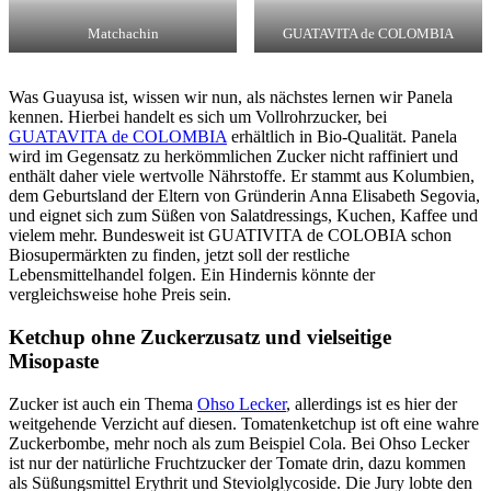
Matchachin
GUATAVITA de COLOMBIA
Was Guayusa ist, wissen wir nun, als nächstes lernen wir Panela
kennen. Hierbei handelt es sich um Vollrohrzucker, bei
GUATAVITA de COLOMBIA
erhältlich in Bio-Qualität. Panela
wird im Gegensatz zu herkömmlichen Zucker nicht raffiniert und
enthält daher viele wertvolle Nährstoffe. Er stammt aus Kolumbien,
dem Geburtsland der Eltern von Gründerin Anna Elisabeth Segovia,
und eignet sich zum Süßen von Salatdressings, Kuchen, Kaffee und
vielem mehr. Bundesweit ist GUATIVITA de COLOBIA schon
Biosupermärkten zu finden, jetzt soll der restliche
Lebensmittelhandel folgen. Ein Hindernis könnte der
vergleichsweise hohe Preis sein.
Ketchup ohne Zuckerzusatz und vielseitige
Misopaste
Zucker ist auch ein Thema
Ohso Lecker
, allerdings ist es hier der
weitgehende Verzicht auf diesen. Tomatenketchup ist oft eine wahre
Zuckerbombe, mehr noch als zum Beispiel Cola. Bei Ohso Lecker
ist nur der natürliche Fruchtzucker der Tomate drin, dazu kommen
als Süßungsmittel Erythrit und Steviolglycoside. Die Jury lobte den